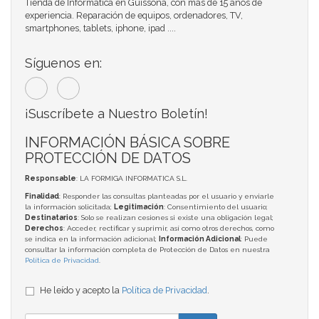
Tienda de Informática en Guissona, con más de 15 años de
experiencia. Reparación de equipos, ordenadores, TV,
smartphones, tablets, iphone, ipad ....
Síguenos en:
¡Suscríbete a Nuestro Boletín!
INFORMACIÓN BÁSICA SOBRE
PROTECCIÓN DE DATOS
Responsable
: LA FORMIGA INFORMATICA S.L.
Finalidad
: Responder las consultas planteadas por el usuario y enviarle
la información solicitada;
Legitimación
: Consentimiento del usuario;
Destinatarios
: Solo se realizan cesiones si existe una obligación legal;
Derechos
: Acceder, rectificar y suprimir, así como otros derechos, como
se indica en la información adicional;
Información Adicional
: Puede
consultar la información completa de Protección de Datos en nuestra
Política de Privacidad
.
He leído y acepto la
Política de Privacidad
.