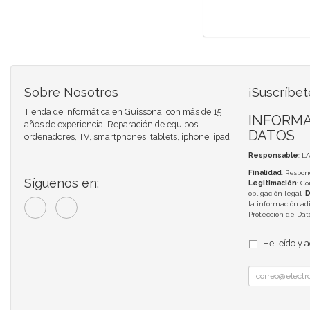
Sobre Nosotros
¡Suscríbet
Tienda de Informática en Guissona, con más de 15
INFORMA
años de experiencia. Reparación de equipos,
DATOS
ordenadores, TV, smartphones, tablets, iphone, ipad
....
Responsable
: L
Finalidad
: Respon
Síguenos en:
Legitimación
: C
obligación legal;
D
la información adi
Protección de Da
He leído y 