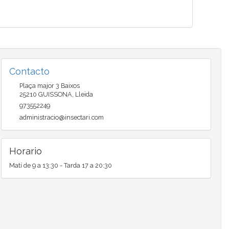
Contacto
Plaça major 3 Baixos
25210
GUISSONA
,
Lleida
973552249
administracio@insectari.com
Horario
Matí de 9 a 13:30 - Tarda 17 a 20:30