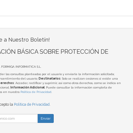
e a Nuestro Boletín!
CIÓN BÁSICA SOBRE PROTECCIÓN DE
A FORMIGA INFORMATICA S.L.
der las consultas planteadas por el usuario y enviarle la información solicitada;
onsentimiento del usuario;
Destinatarios
: Solo se realizan cesiones si existe una
erechos
: Acceder, rectificar y suprimir, así como otros derechos, como se indica en
cional;
Información Adicional
: Puede consultar la información completa de
tos en nuestra
Política de Privacidad
.
acepto la
Política de Privacidad
.
Enviar