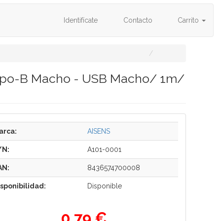
Identifícate
Contacto
Carrito
Tipo-B Macho - USB Macho/ 1m/
arca:
AISENS
/N:
A101-0001
AN:
8436574700008
isponibilidad:
Disponible
0,79 €