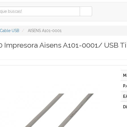
Cable USB
AISENS A101-0001
.0 Impresora Aisens A101-0001/ USB 
M
P
E
D