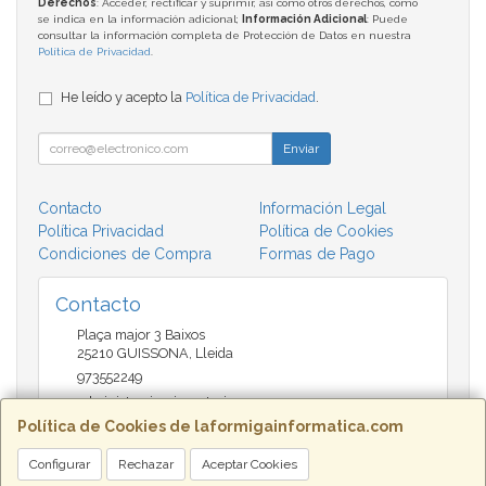
Derechos
: Acceder, rectificar y suprimir, así como otros derechos, como
se indica en la información adicional;
Información Adicional
: Puede
consultar la información completa de Protección de Datos en nuestra
Política de Privacidad
.
He leído y acepto la
Política de Privacidad
.
Enviar
Contacto
Información Legal
Política Privacidad
Política de Cookies
Condiciones de Compra
Formas de Pago
Contacto
Plaça major 3 Baixos
25210
GUISSONA
,
Lleida
973552249
administracio@insectari.com
Política de Cookies de laformigainformatica.com
Configurar
Rechazar
Aceptar Cookies
Horario