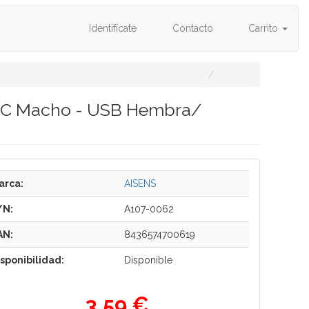
Identifícate
Contacto
Carrito
o-C Macho - USB Hembra/
arca:
AISENS
/N:
A107-0062
AN:
8436574700619
isponibilidad:
Disponible
3,59 €