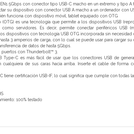
GEN1 5Gbps con conector tipo USB-C macho en un extremo y tipo A h
ctar su dispositivo con conector USB A macho a un ordenador con 
ién funciona con dispositivo móvil, tablet equipado con OTG
OTG) es una tecnología que permite a los dispositivos USB (reprodu
ar como servidores. Es decir, permite conectar periféricos USB (
los dispositivos con tecnología USB OTG incorporada sin necesidad d
hasta 3 amperios de carga, con lo cual se puede usar para cargar su dis
ansferencia de datos de hasta 5Gbps.
 puertos con Thunderbolt™ 3.
B Type-C es más fácil de usar que los conectores USB de generaci
n cualquiera de sus caras hacia arriba. Inserte el cable de forma 
 tiene certificación USB-IF, lo cual significa que cumple con todas l
HS
amiento: 100% testado