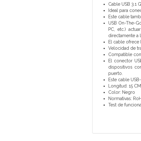
Cable USB 3.1 
Ideal para cone
Este cable tamb
USB On-The-Go (
PC, etc.) actu
directamente a 
El cable ofrece 
Velocidad de tr
Compatible con
El conector US
dispositivos co
puerto.
Este cable USB-C
Longitud: 15 CM
Color: Negro
Normativas: Ro
Test de funcion