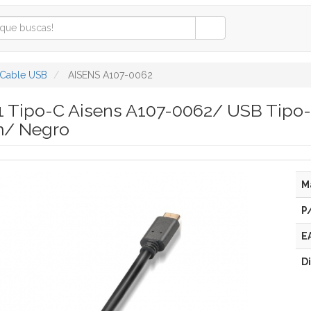
Cable USB
AISENS A107-0062
.1 Tipo-C Aisens A107-0062/ USB Tip
m/ Negro
M
P
E
D