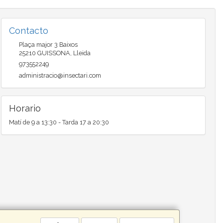
Contacto
Plaça major 3 Baixos
25210
GUISSONA
,
Lleida
973552249
administracio@insectari.com
Horario
Matí de 9 a 13:30 - Tarda 17 a 20:30