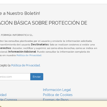
e a Nuestro Boletín!
CIÓN BÁSICA SOBRE PROTECCIÓN DE
A FORMIGA INFORMATICA S.L.
der las consultas planteadas por el usuario y enviarle la información solicitada;
onsentimiento del usuario;
Destinatarios
: Solo se realizan cesiones si existe una
erechos
: Acceder, rectificar y suprimir, así como otros derechos, como se indica en
cional;
Información Adicional
: Puede consultar la información completa de
tos en nuestra
Política de Privacidad
.
acepto la
Política de Privacidad
.
Enviar
Información Legal
cidad
Política de Cookies
 de Compra
Formas de Pago
m