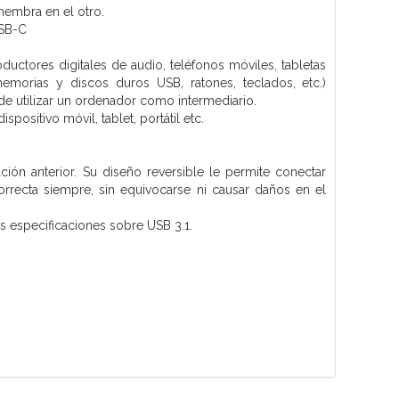
embra en el otro.
USB-C
ctores digitales de audio, teléfonos móviles, tabletas
memorias y discos duros USB, ratones, teclados, etc.)
e utilizar un ordenador como intermediario.
positivo móvil, tablet, portátil etc.
ón anterior. Su diseño reversible le permite conectar
correcta siempre, sin equivocarse ni causar daños en el
as especificaciones sobre USB 3.1.