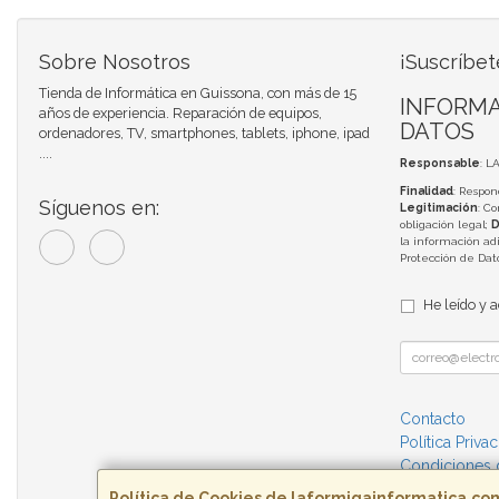
Sobre Nosotros
¡Suscríbet
Tienda de Informática en Guissona, con más de 15
INFORMA
años de experiencia. Reparación de equipos,
DATOS
ordenadores, TV, smartphones, tablets, iphone, ipad
....
Responsable
: L
Finalidad
: Respon
Síguenos en:
Legitimación
: C
obligación legal;
D
la información adi
Protección de Da
He leído y 
Contacto
Política Priva
Condiciones
Política de Cookies de laformigainformatica.co