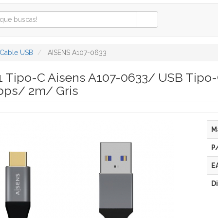
Cable USB
AISENS A107-0633
1 Tipo-C Aisens A107-0633/ USB Tip
ps/ 2m/ Gris
M
P
E
D