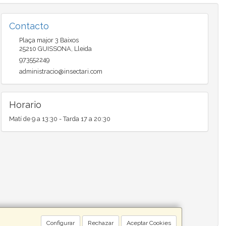
Contacto
Plaça major 3 Baixos
25210
GUISSONA
,
Lleida
973552249
administracio@insectari.com
Horario
Matí de 9 a 13:30 - Tarda 17 a 20:30
Configurar
Rechazar
Aceptar Cookies