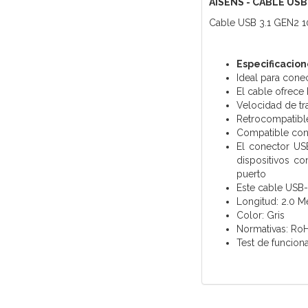
AISENS - CABLE USB
Cable USB 3.1 GEN2 1
Especificacion
Ideal para cone
El cable ofrece 
Velocidad de tr
Retrocompatible
Compatible con
El conector US
dispositivos co
puerto
Este cable USB-C
Longitud: 2.0 M
Color: Gris
Normativas: Ro
Test de funcion