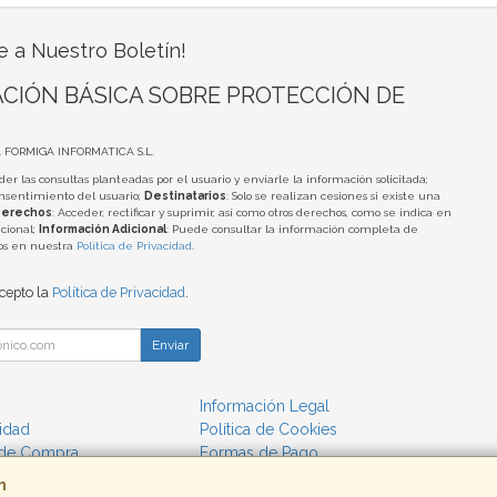
e a Nuestro Boletín!
CIÓN BÁSICA SOBRE PROTECCIÓN DE
A FORMIGA INFORMATICA S.L.
der las consultas planteadas por el usuario y enviarle la información solicitada;
onsentimiento del usuario;
Destinatarios
: Solo se realizan cesiones si existe una
erechos
: Acceder, rectificar y suprimir, así como otros derechos, como se indica en
cional;
Información Adicional
: Puede consultar la información completa de
tos en nuestra
Política de Privacidad
.
acepto la
Política de Privacidad
.
Enviar
Información Legal
cidad
Política de Cookies
 de Compra
Formas de Pago
m