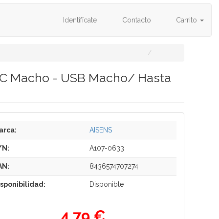
Identifícate
Contacto
Carrito
o-C Macho - USB Macho/ Hasta
arca:
AISENS
/N:
A107-0633
AN:
8436574707274
isponibilidad:
Disponible
4,79 €