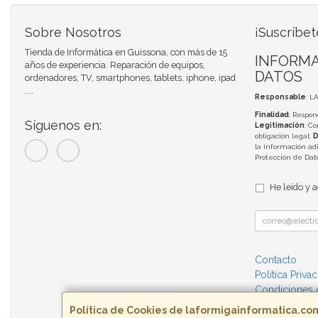
Sobre Nosotros
¡Suscríbet
Tienda de Informática en Guissona, con más de 15
INFORMA
años de experiencia. Reparación de equipos,
DATOS
ordenadores, TV, smartphones, tablets, iphone, ipad
....
Responsable
: L
Finalidad
: Respon
Síguenos en:
Legitimación
: C
obligación legal;
D
la información adi
Protección de Da
He leído y 
Contacto
Política Priva
Condiciones
Política de Cookies de laformigainformatica.co