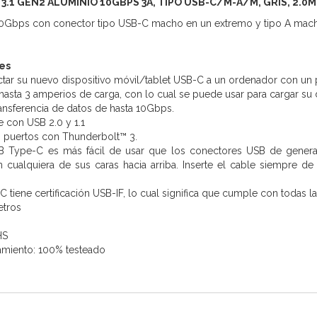
 3.1 GEN2 ALUMINIO 10GBPS 3A, TIPO USB-C/M-A/M, GRIS, 2.0M
0Gbps con conector tipo USB-C macho en un extremo y tipo A mach
es
ctar su nuevo dispositivo móvil/tablet USB-C a un ordenador con un
hasta 3 amperios de carga, con lo cual se puede usar para cargar su dis
ansferencia de datos de hasta 10Gbps.
 con USB 2.0 y 1.1
 puertos con Thunderbolt™ 3.
B Type-C es más fácil de usar que los conectores USB de generaci
n cualquiera de sus caras hacia arriba. Inserte el cable siempre d
 tiene certificación USB-IF, lo cual significa que cumple con todas l
etros
HS
amiento: 100% testeado