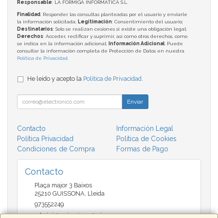
Responsable
: LA FORMIGA INFORMATICA S.L.
Finalidad
: Responder las consultas planteadas por el usuario y enviarle
la información solicitada;
Legitimación
: Consentimiento del usuario;
Destinatarios
: Solo se realizan cesiones si existe una obligación legal;
Derechos
: Acceder, rectificar y suprimir, así como otros derechos, como
se indica en la información adicional;
Información Adicional
: Puede
consultar la información completa de Protección de Datos en nuestra
Política de Privacidad
.
He leído y acepto la
Política de Privacidad
.
Enviar
Contacto
Información Legal
Política Privacidad
Política de Cookies
Condiciones de Compra
Formas de Pago
Contacto
Plaça major 3 Baixos
25210
GUISSONA
,
Lleida
973552249
administracio@insectari.com