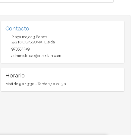
Contacto
Plaça major 3 Baixos
25210
GUISSONA
,
Lleida
973552249
administracio@insectari.com
Horario
Matí de 9 a 13:30 - Tarda 17 a 20:30