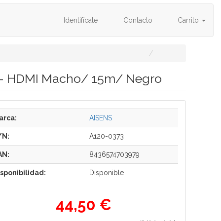
Identifícate
Contacto
Carrito
 - HDMI Macho/ 15m/ Negro
arca:
AISENS
/N:
A120-0373
AN:
8436574703979
isponibilidad:
Disponible
44,50 €