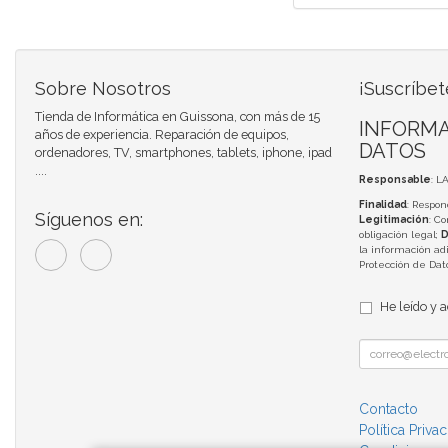
Sobre Nosotros
¡Suscríbet
Tienda de Informática en Guissona, con más de 15
INFORMA
años de experiencia. Reparación de equipos,
DATOS
ordenadores, TV, smartphones, tablets, iphone, ipad
....
Responsable
: L
Finalidad
: Respon
Síguenos en:
Legitimación
: C
obligación legal;
D
la información adi
Protección de Da
He leído y 
Contacto
Política Priva