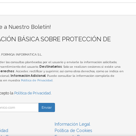
e a Nuestro Boletín!
CIÓN BÁSICA SOBRE PROTECCIÓN DE
A FORMIGA INFORMATICA S.L.
der las consultas planteadas por el usuario y enviarle la información solicitada;
onsentimiento del usuario;
Destinatarios
: Solo se realizan cesiones si existe una
erechos
: Acceder, rectificar y suprimir, así como otros derechos, como se indica en
cional;
Información Adicional
: Puede consultar la información completa de
tos en nuestra
Política de Privacidad
.
acepto la
Política de Privacidad
.
Enviar
Información Legal
cidad
Política de Cookies