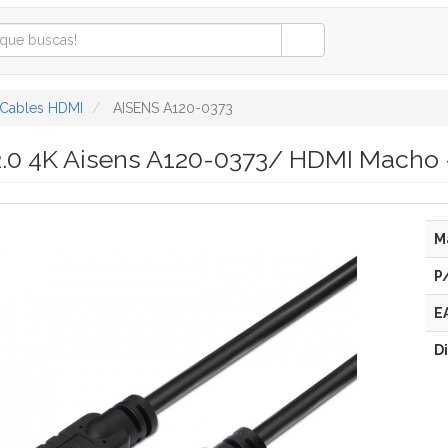
Cables HDMI
AISENS A120-0373
2.0 4K Aisens A120-0373/ HDMI Macho
M
P
E
D