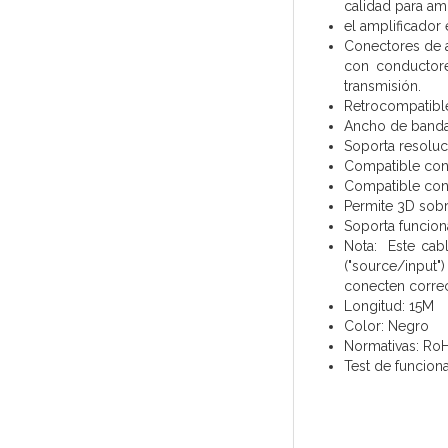
calidad para ampl
el amplificador 
Conectores de a
con conductore
transmisión.
Retrocompatible
Ancho de banda
Soporta resolu
Compatible con 
Compatible con 
Permite 3D sobr
Soporta funcion
Nota: Este cabl
("source/input"
conecten corre
Longitud: 15M
Color: Negro
Normativas: Ro
Test de funcion