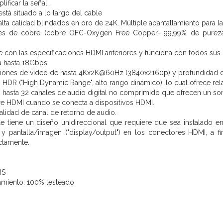
ificar la señal.
está situado a lo largo del cable
lta calidad blindados en oro de 24K. Múltiple apantallamiento para l
s de cobre (cobre OFC-Oxygen Free Copper- 99,99% de pureza) 
 con las especificaciones HDMI anteriores y funciona con todos sus d
 hasta 18Gbps
ciones de vídeo de hasta 4Kx2K@60Hz (3840x2160p) y profundidad d
HDR ("High Dynamic Range", alto rango dinámico), lo cual ofrece rel
hasta 32 canales de audio digital no comprimido que ofrecen un so
e HDMI cuando se conecta a dispositivos HDMI.
alidad de canal de retorno de audio.
e tiene un diseño unidireccional que requiere que sea instalado en 
) y pantalla/imagen ("display/output") en los conectores HDMI, a f
ctamente.
HS
amiento: 100% testeado