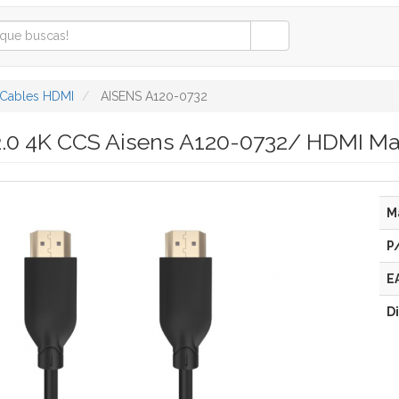
Cables HDMI
AISENS A120-0732
2.0 4K CCS Aisens A120-0732/ HDMI 
M
P
E
D