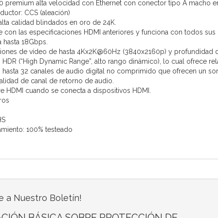
0 premium alta velocidad con Ethernet con conector tipo A macho 
nductor: CCS (aleación)
lta calidad blindados en oro de 24K.
 con las especificaciones HDMI anteriores y funciona con todos sus d
 hasta 18Gbps.
ciones de vídeo de hasta 4Kx2K@60Hz (3840x2160p) y profundidad de
HDR (“High Dynamic Range”, alto rango dinámico), lo cual ofrece rel
hasta 32 canales de audio digital no comprimido que ofrecen un so
alidad de canal de retorno de audio.
e HDMI cuando se conecta a dispositivos HDMI.
ros
HS
amiento: 100% testeado
e a Nuestro Boletín!
CIÓN BÁSICA SOBRE PROTECCIÓN DE