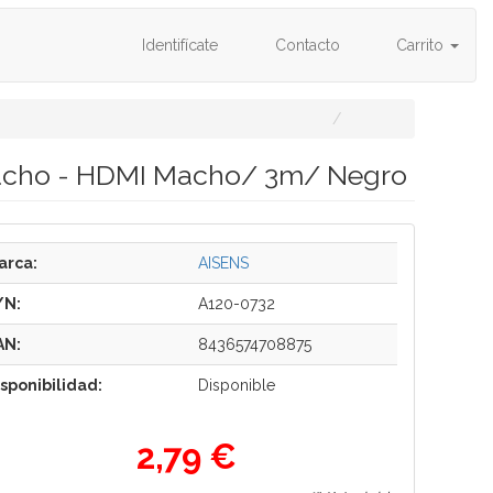
Identifícate
Contacto
Carrito
Macho - HDMI Macho/ 3m/ Negro
arca:
AISENS
/N:
A120-0732
AN:
8436574708875
isponibilidad:
Disponible
2,79 €