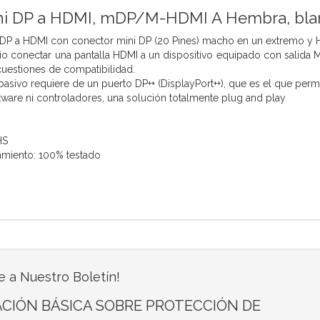
ni DP a HDMI, mDP/M-HDMI A Hembra, bla
DP a HDMI con conector mini DP (20 Pines) macho en un extremo y H
io conectar una pantalla HDMI a un dispositivo equipado con salida Mi
cuestiones de compatibilidad.
asivo requiere de un puerto DP++ (DisplayPort++), que es el que perm
tware ni controladores, una solución totalmente plug and play
HS
amiento: 100% testado
e a Nuestro Boletín!
CIÓN BÁSICA SOBRE PROTECCIÓN DE