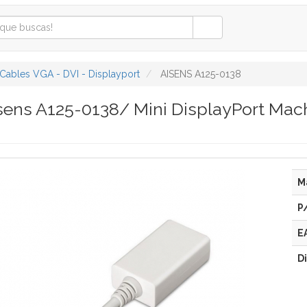
Cables VGA - DVI - Displayport
AISENS A125-0138
sens A125-0138/ Mini DisplayPort M
M
P
E
D