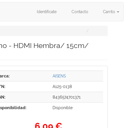
Identifícate
Contacto
Carrito
acho - HDMI Hembra/ 15cm/
arca:
AISENS
/N:
A125-0138
AN:
8436574701371
isponibilidad:
Disponible
6,09 €