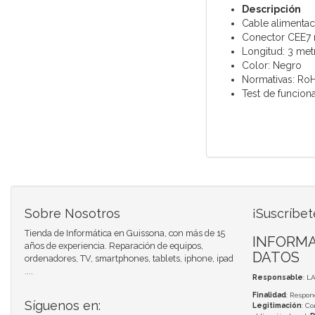
Descripción
Cable alimenta
Conector CEE7 
Longitud: 3 met
Color: Negro
Normativas: Ro
Test de funcion
Sobre Nosotros
¡Suscríbet
Tienda de Informática en Guissona, con más de 15
INFORMA
años de experiencia. Reparación de equipos,
DATOS
ordenadores, TV, smartphones, tablets, iphone, ipad
....
Responsable
: L
Finalidad
: Respon
Síguenos en:
Legitimación
: C