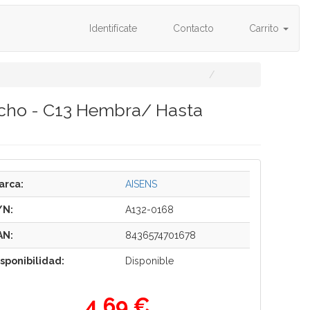
Identifícate
Contacto
Carrito
acho - C13 Hembra/ Hasta
arca:
AISENS
/N:
A132-0168
AN:
8436574701678
isponibilidad:
Disponible
4,69 €