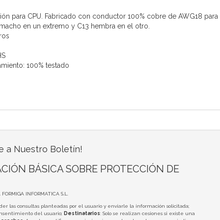
ción para CPU. Fabricado con conductor 100% cobre de AWG18 para d
macho en un extremo y C13 hembra en el otro.
ros
HS
amiento: 100% testado
e a Nuestro Boletín!
CIÓN BÁSICA SOBRE PROTECCIÓN DE
A FORMIGA INFORMATICA S.L.
der las consultas planteadas por el usuario y enviarle la información solicitada;
onsentimiento del usuario;
Destinatarios
: Solo se realizan cesiones si existe una