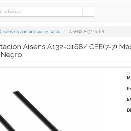
Cables de Alimentacion y Datos
AISENS A132-0168
tación Aisens A132-0168/ CEE(7-7) M
 Negro
M
P
E
D