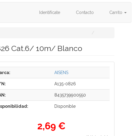
Identifícate
Contacto
Carrito
26 Cat.6/ 10m/ Blanco
arca:
AISENS
/N:
A135-0826
AN:
8435739900550
isponibilidad:
Disponible
2,69 €