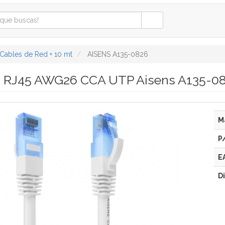
Cables de Red + 10 mt
AISENS A135-0826
d RJ45 AWG26 CCA UTP Aisens A135-08
M
P
E
D