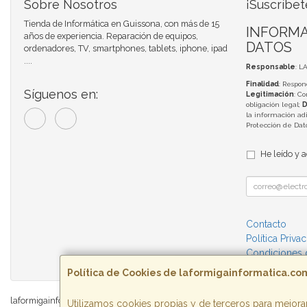
Sobre Nosotros
¡Suscríbet
Tienda de Informática en Guissona, con más de 15
INFORMA
años de experiencia. Reparación de equipos,
DATOS
ordenadores, TV, smartphones, tablets, iphone, ipad
....
Responsable
: L
Finalidad
: Respon
Síguenos en:
Legitimación
: C
obligación legal;
D
la información adi
Protección de Da
He leído y 
Contacto
Política Priva
Condiciones
Política de Cookies de laformigainformatica.co
laformigainformatica.com © 2026
Utilizamos cookies propias y de terceros para mejorar