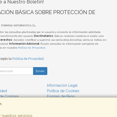
e a Nuestro Boletín!
CIÓN BÁSICA SOBRE PROTECCIÓN DE
A FORMIGA INFORMATICA S.L.
der las consultas planteadas por el usuario y enviarle la información solicitada;
onsentimiento del usuario;
Destinatarios
: Solo se realizan cesiones si existe una
erechos
: Acceder, rectificar y suprimir, así como otros derechos, como se indica en
cional;
Información Adicional
: Puede consultar la información completa de
tos en nuestra
Política de Privacidad
.
acepto la
Política de Privacidad
.
Enviar
Información Legal
cidad
Política de Cookies
 de Compra
Formas de Pago
m
 nuestros servicios.