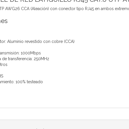
UTP AWG26 CCA (Aleación) con conector tipo RJ45 en ambos extre
nes
tor: Aluminio revestido con cobre (CCA)
ransmisión: 1000Mbps
 de transferencia: 250MHz
tros
HS
amiento: 100% testeado