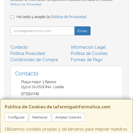
Política de Privacidad
.
He leído y acepto la
Política de Privacidad
.
Enviar
Contacto
Información Legal
Política Privacidad
Política de Cookies
Condiciones de Compra
Formas de Pago
Contacto
Plaça major 3 Baixos
25210
GUISSONA
,
Lleida
973552249
administracio@insectari.com
Política de Cookies de laformigainformatica.com
Configurar
Rechazar
Aceptar Cookies
Horario
Matí de 9 a 13:30 - Tarda 17 a 20:30
Utilizamos cookies propias y de terceros para mejorar nuestros