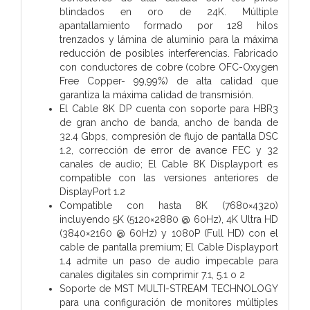
blindados en oro de 24K. Múltiple
apantallamiento formado por 128 hilos
trenzados y lámina de aluminio para la máxima
reducción de posibles interferencias. Fabricado
con conductores de cobre (cobre OFC-Oxygen
Free Copper- 99,99%) de alta calidad que
garantiza la máxima calidad de transmisión.
El Cable 8K DP cuenta con soporte para HBR3
de gran ancho de banda, ancho de banda de
32.4 Gbps, compresión de flujo de pantalla DSC
1.2, corrección de error de avance FEC y 32
canales de audio; El Cable 8K Displayport es
compatible con las versiones anteriores de
DisplayPort 1.2
Compatible con hasta 8K (7680×4320)
incluyendo 5K (5120×2880 @ 60Hz), 4K Ultra HD
(3840×2160 @ 60Hz) y 1080P (Full HD) con el
cable de pantalla premium; El Cable Displayport
1.4 admite un paso de audio impecable para
canales digitales sin comprimir 7.1, 5.1 o 2
Soporte de MST MULTI-STREAM TECHNOLOGY
para una configuración de monitores múltiples