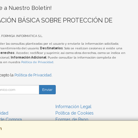
e a Nuestro Boletín!
CIÓN BÁSICA SOBRE PROTECCIÓN DE
A FORMIGA INFORMATICA S.L.
der las consultas planteadas por el usuario y enviarle la información solicitada;
onsentimiento del usuario;
Destinatarios
: Solo se realizan cesiones si existe una
erechos
: Acceder, rectificar y suprimir, así como otros derechos, como se indica en
cional;
Información Adicional
: Puede consultar la información completa de
tos en nuestra
Política de Privacidad
.
acepto la
Política de Privacidad
.
Enviar
Información Legal
cidad
Política de Cookies
 de Compra
Formas de Pago
m