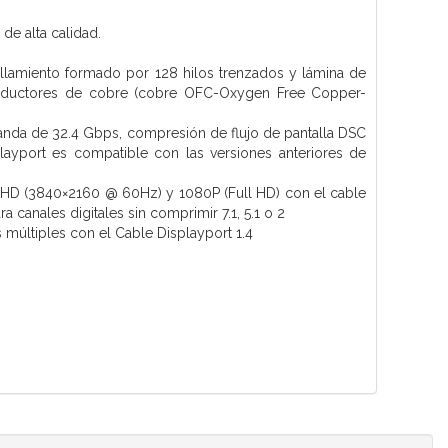
.
de alta calidad.
allamiento formado por 128 hilos trenzados y lámina de
conductores de cobre (cobre OFC-Oxygen Free Copper-
nda de 32.4 Gbps, compresión de flujo de pantalla DSC
layport es compatible con las versiones anteriores de
 HD (3840×2160 @ 60Hz) y 1080P (Full HD) con el cable
canales digitales sin comprimir 7.1, 5.1 o 2
ltiples con el Cable Displayport 1.4