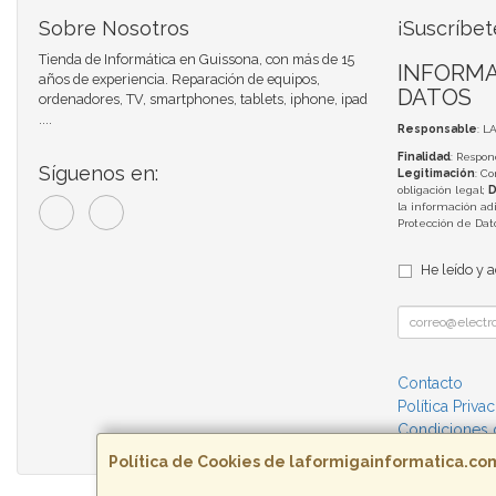
Sobre Nosotros
¡Suscríbet
Tienda de Informática en Guissona, con más de 15
INFORMA
años de experiencia. Reparación de equipos,
DATOS
ordenadores, TV, smartphones, tablets, iphone, ipad
....
Responsable
: L
Finalidad
: Respon
Síguenos en:
Legitimación
: C
obligación legal;
D
la información adi
Protección de Da
He leído y 
Contacto
Política Priva
Condiciones
Política de Cookies de laformigainformatica.co