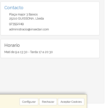
Contacto
Plaça major 3 Baixos
25210
GUISSONA
,
Lleida
973552249
administracio@insectari.com
Horario
Matí de 9 a 13:30 - Tarda 17 a 20:30
Configurar
Rechazar
Aceptar Cookies