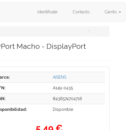
Identifícate
Contacto
Carrito
yPort Macho - DisplayPort
arca:
AISENS
/N:
A149-0435
AN:
8436574704716
isponibilidad:
Disponible
5,49 €