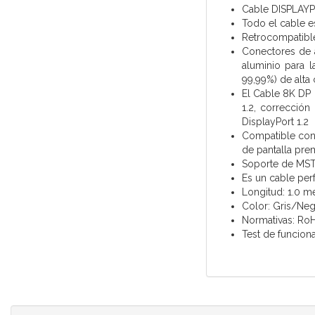
Cable DISPLAYP
Todo el cable es
Retrocompatible 
Conectores de a
aluminio para 
99,99%) de alta 
El Cable 8K DP
1.2, correcció
DisplayPort 1.2
Compatible con
de pantalla prem
Soporte de MST
Es un cable per
Longitud: 1.0 m
Color: Gris/Ne
Normativas: Ro
Test de funcion