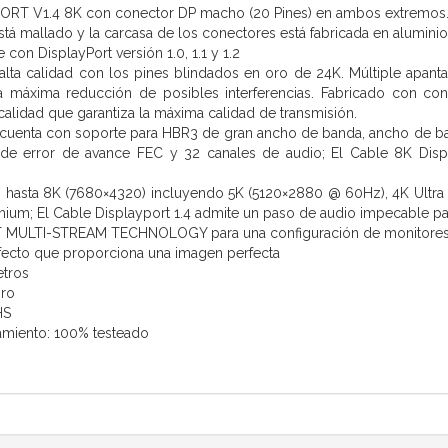
ORT V1.4 8K con conector DP macho (20 Pines) en ambos extremos
tá mallado y la carcasa de los conectores está fabricada en aluminio 
con DisplayPort versión 1.0, 1.1 y 1.2
lta calidad con los pines blindados en oro de 24K. Múltiple apant
la máxima reducción de posibles interferencias. Fabricado con 
calidad que garantiza la máxima calidad de transmisión.
 cuenta con soporte para HBR3 de gran ancho de banda, ancho de ba
n de error de avance FEC y 32 canales de audio; El Cable 8K Disp
 hasta 8K (7680×4320) incluyendo 5K (5120×2880 @ 60Hz), 4K Ultra
ium; El Cable Displayport 1.4 admite un paso de audio impecable para 
 MULTI-STREAM TECHNOLOGY para una configuración de monitores mú
fecto que proporciona una imagen perfecta
etros
gro
HS
amiento: 100% testeado