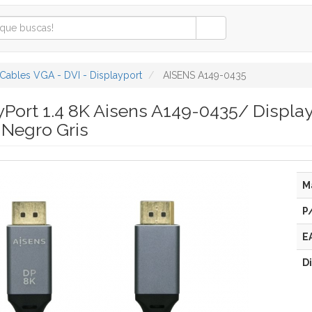
Cables VGA - DVI - Displayport
AISENS A149-0435
yPort 1.4 8K Aisens A149-0435/ Displa
Negro Gris
M
P
E
D