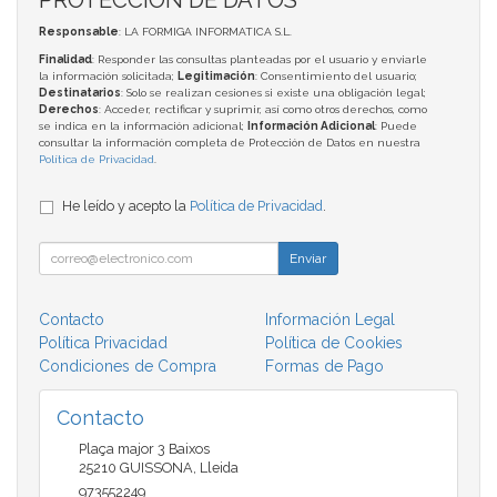
Responsable
: LA FORMIGA INFORMATICA S.L.
Finalidad
: Responder las consultas planteadas por el usuario y enviarle
la información solicitada;
Legitimación
: Consentimiento del usuario;
Destinatarios
: Solo se realizan cesiones si existe una obligación legal;
Derechos
: Acceder, rectificar y suprimir, así como otros derechos, como
se indica en la información adicional;
Información Adicional
: Puede
consultar la información completa de Protección de Datos en nuestra
Política de Privacidad
.
He leído y acepto la
Política de Privacidad
.
Enviar
Contacto
Información Legal
Política Privacidad
Política de Cookies
Condiciones de Compra
Formas de Pago
Contacto
Plaça major 3 Baixos
25210
GUISSONA
,
Lleida
973552249