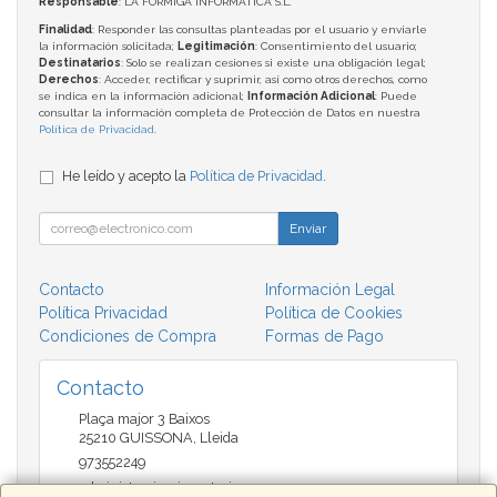
Responsable
: LA FORMIGA INFORMATICA S.L.
Finalidad
: Responder las consultas planteadas por el usuario y enviarle
la información solicitada;
Legitimación
: Consentimiento del usuario;
Destinatarios
: Solo se realizan cesiones si existe una obligación legal;
Derechos
: Acceder, rectificar y suprimir, así como otros derechos, como
se indica en la información adicional;
Información Adicional
: Puede
consultar la información completa de Protección de Datos en nuestra
Política de Privacidad
.
He leído y acepto la
Política de Privacidad
.
Enviar
Contacto
Información Legal
Política Privacidad
Política de Cookies
Condiciones de Compra
Formas de Pago
Contacto
Plaça major 3 Baixos
25210
GUISSONA
,
Lleida
973552249
administracio@insectari.com