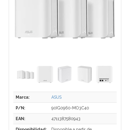
Marca:
ASUS
P/N:
90IG0960-MO3C40
EAN:
4711387580943
Disponibilidad:
Disponible a partir de