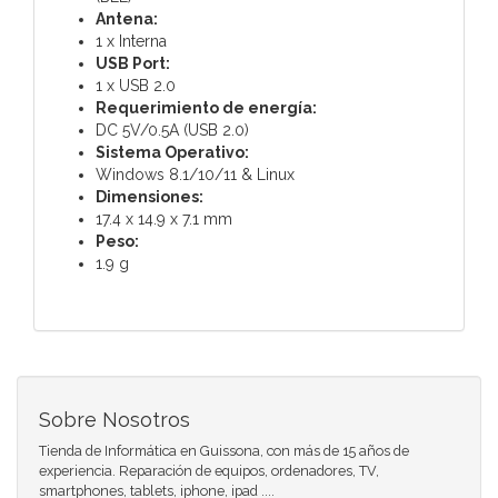
Antena:
1 x Interna
USB Port:
1 x USB 2.0
Requerimiento de energía:
DC 5V/0.5A (USB 2.0)
Sistema Operativo:
Windows 8.1/10/11 & Linux
Dimensiones:
17.4 x 14.9 x 7.1 mm
Peso:
1.9 g
Sobre Nosotros
Tienda de Informática en Guissona, con más de 15 años de
experiencia. Reparación de equipos, ordenadores, TV,
smartphones, tablets, iphone, ipad ....