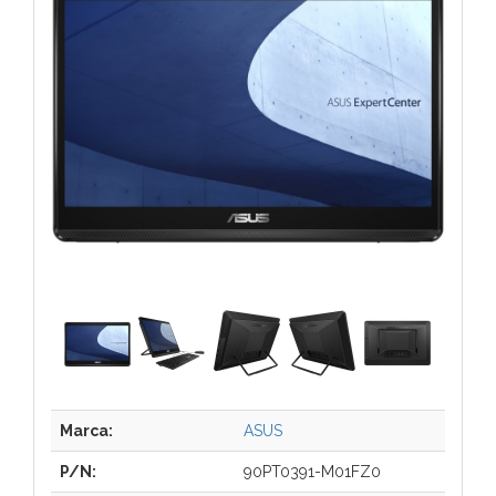
Marca:
ASUS
P/N:
90PT0391-M01FZ0