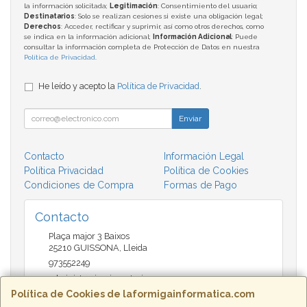
la información solicitada;
Legitimación
: Consentimiento del usuario;
Destinatarios
: Solo se realizan cesiones si existe una obligación legal;
Derechos
: Acceder, rectificar y suprimir, así como otros derechos, como
se indica en la información adicional;
Información Adicional
: Puede
consultar la información completa de Protección de Datos en nuestra
Política de Privacidad
.
He leído y acepto la
Política de Privacidad
.
Enviar
Contacto
Información Legal
Política Privacidad
Política de Cookies
Condiciones de Compra
Formas de Pago
Contacto
Plaça major 3 Baixos
25210
GUISSONA
,
Lleida
973552249
administracio@insectari.com
Política de Cookies de laformigainformatica.com