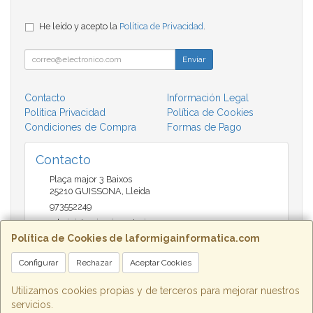
He leído y acepto la
Política de Privacidad
.
Enviar
Contacto
Información Legal
Política Privacidad
Política de Cookies
Condiciones de Compra
Formas de Pago
Contacto
Plaça major 3 Baixos
25210
GUISSONA
,
Lleida
973552249
administracio@insectari.com
Política de Cookies de laformigainformatica.com
Configurar
Rechazar
Aceptar Cookies
Horario
Matí de 9 a 13:30 - Tarda 17 a 20:30
Utilizamos cookies propias y de terceros para mejorar nuestros
servicios.