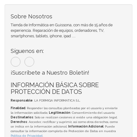
Sobre Nosotros
Tienda de Informática en Guissona, con más de 15 años de
experiencia. Reparación de equipos, ordenadores, TV,
smartphones, tablets, iphone, ipad ....
Síguenos en:
¡Suscríbete a Nuestro Boletín!
INFORMACIÓN BÁSICA SOBRE
PROTECCIÓN DE DATOS
Responsable
: LA FORMIGA INFORMATICA S.L.
Finalidad
: Responder las consultas planteadas por el usuario y enviarle
la información solicitada;
Legitimación
: Consentimiento del usuario;
Destinatarios
: Solo se realizan cesiones si existe una obligación legal;
Derechos
: Acceder, rectificar y suprimir, así como otros derechos, como
se indica en la información adicional;
Información Adicional
: Puede
consultar la información completa de Protección de Datos en nuestra
Política de Privacidad
.