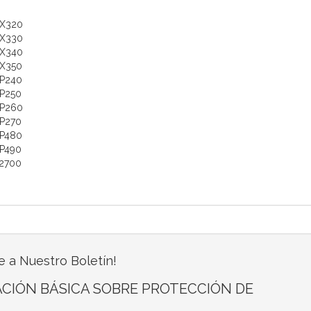
MX320
MX330
MX340
X350
P240
P250
MP260
P270
P480
P490
P2700
e a Nuestro Boletín!
CIÓN BÁSICA SOBRE PROTECCIÓN DE