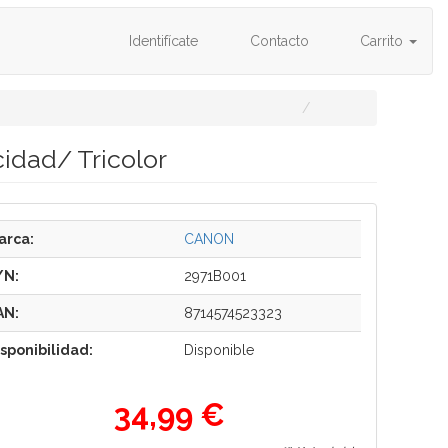
Identifícate
Contacto
Carrito
idad/ Tricolor
arca:
CANON
/N:
2971B001
AN:
8714574523323
isponibilidad:
Disponible
34,99 €