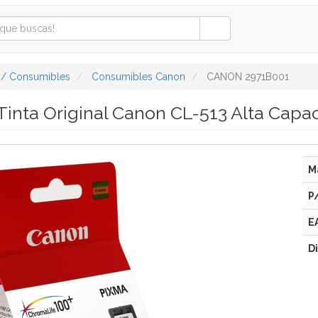
 / Consumibles
Consumibles Canon
CANON 2971B001
Tinta Original Canon CL-513 Alta Capac
M
P
E
D