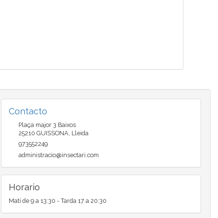
Contacto
Plaça major 3 Baixos
25210
GUISSONA
,
Lleida
973552249
administracio@insectari.com
Horario
Matí de 9 a 13:30 - Tarda 17 a 20:30