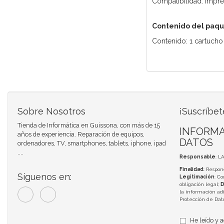
Compatibilidad: Impre
Contenido del paq
Contenido: 1 cartucho
Sobre Nosotros
¡Suscríbet
Tienda de Informática en Guissona, con más de 15
INFORMA
años de experiencia. Reparación de equipos,
DATOS
ordenadores, TV, smartphones, tablets, iphone, ipad
....
Responsable
: L
Finalidad
: Respon
Síguenos en:
Legitimación
: C
obligación legal;
D
la información adi
Protección de Da
He leído y 