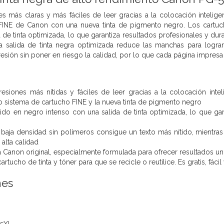
es más claras y más fáciles de leer gracias a la colocación intelige
FINE de Canon con una nueva tinta de pigmento negro. Los cartuch
a de tinta optimizada, lo que garantiza resultados profesionales y du
 la salida de tinta negra optimizada reduce las manchas para logr
resión sin poner en riesgo la calidad, por lo que cada página impresa
resiones más nítidas y fáciles de leer gracias a la colocación int
o sistema de cartucho FINE y la nueva tinta de pigmento negro
tido en negro intenso con una salida de tinta optimizada, lo que ga
baja densidad sin polímeros consigue un texto más nítido, mientras
alta calidad
nta Canon original, especialmente formulada para ofrecer resultados u
rtucho de tinta y tóner para que se recicle o reutilice. Es gratis, fá
nes