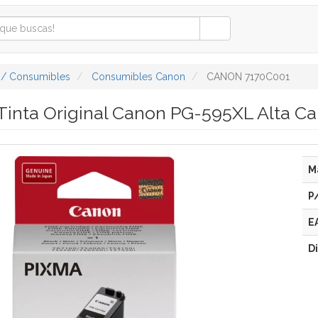
 / Consumibles
Consumibles Canon
CANON 7170C001
Tinta Original Canon PG-595XL Alta C
M
P
E
D