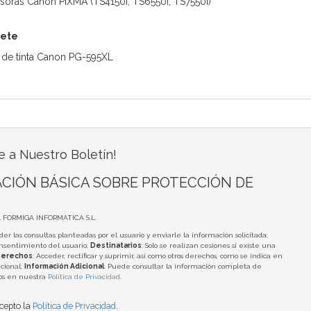
soras Canon PIXMA (TS4150i, TS6550i, TS7550i)
uete
 de tinta Canon PG-595XL
e a Nuestro Boletín!
CIÓN BÁSICA SOBRE PROTECCIÓN DE
A FORMIGA INFORMATICA S.L.
der las consultas planteadas por el usuario y enviarle la información solicitada;
onsentimiento del usuario;
Destinatarios
: Solo se realizan cesiones si existe una
erechos
: Acceder, rectificar y suprimir, así como otros derechos, como se indica en
cional;
Información Adicional
: Puede consultar la información completa de
tos en nuestra
Política de Privacidad
.
acepto la
Política de Privacidad
.