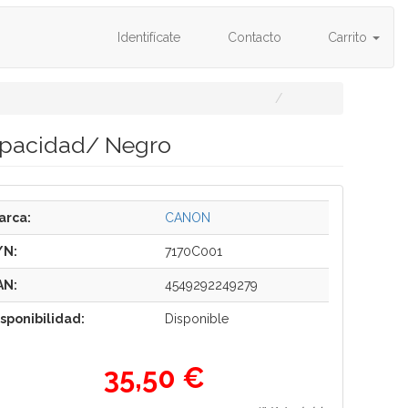
Identifícate
Contacto
Carrito
apacidad/ Negro
arca:
CANON
/N:
7170C001
AN:
4549292249279
isponibilidad:
Disponible
35,50 €