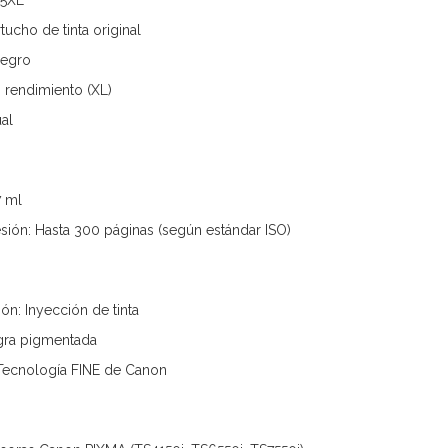
95XL
ucho de tinta original
Negro
o rendimiento (XL)
al
7 ml
ión: Hasta 300 páginas (según estándar ISO)
ón: Inyección de tinta
egra pigmentada
 Tecnología FINE de Canon