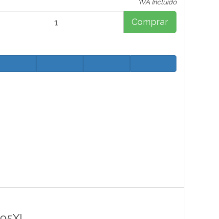
*IVA Incluido
Comprar
595XL