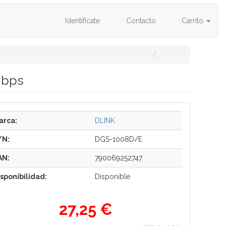
Identifícate
Contacto
Carrito
Mbps
arca:
DLINK
/N:
DGS-1008D/E
AN:
790069252747
isponibilidad:
Disponible
27,25 €