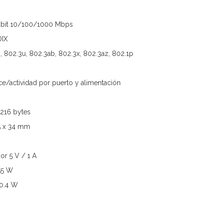
gabit 10/100/1000 Mbps
DIX
, 802.3u, 802.3ab, 802.3x, 802.3az, 802.1p
ce/actividad por puerto y alimentación
216 bytes
5 x 34 mm
or 5 V / 1 A
55 W
0.4 W