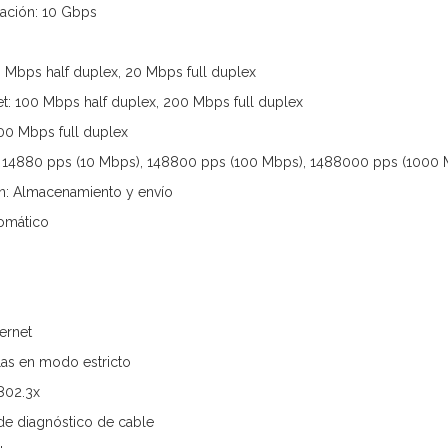
ación: 10 Gbps
0 Mbps half duplex, 20 Mbps full duplex
et: 100 Mbps half duplex, 200 Mbps full duplex
00 Mbps full duplex
: 14880 pps (10 Mbps), 148800 pps (100 Mbps), 1488000 pps (1000
n: Almacenamiento y envío
omático
ernet
las en modo estricto
 802.3x
de diagnóstico de cable