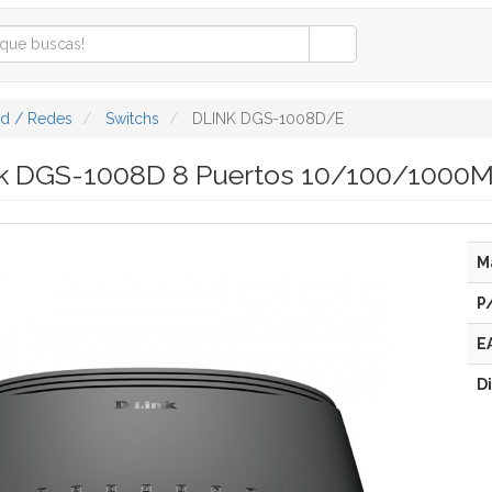
ad / Redes
Switchs
DLINK DGS-1008D/E
nk DGS-1008D 8 Puertos 10/100/1000
M
P
E
D