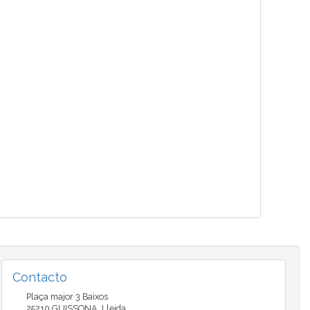
Contacto
Plaça major 3 Baixos
25210
GUISSONA
,
Lleida