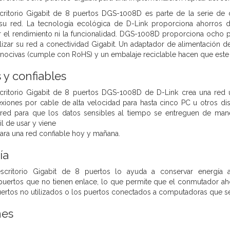
ritorio Gigabit de 8 puertos DGS-1008D es parte de la serie de 
e su red. La tecnología ecológica de D-Link proporciona ahorros d
ar el rendimiento ni la funcionalidad. DGS-1008D proporciona ocho p
lizar su red a conectividad Gigabit. Un adaptador de alimentación d
nocivas (cumple con RoHS) y un embalaje reciclable hacen que este
 y confiables
ritorio Gigabit de 8 puertos DGS-1008D de D-Link crea una red ult
exiones por cable de alta velocidad para hasta cinco PC u otros d
e red para que los datos sensibles al tiempo se entreguen de maner
il de usar y viene
ara una red confiable hoy y mañana.
ía
critorio Gigabit de 8 puertos lo ayuda a conservar energía 
uertos que no tienen enlace, lo que permite que el conmutador ahor
uertos no utilizados o los puertos conectados a computadoras que s
nes