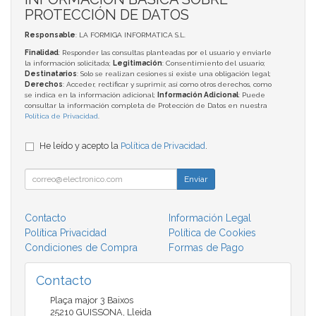
PROTECCIÓN DE DATOS
Responsable
: LA FORMIGA INFORMATICA S.L.
Finalidad
: Responder las consultas planteadas por el usuario y enviarle
la información solicitada;
Legitimación
: Consentimiento del usuario;
Destinatarios
: Solo se realizan cesiones si existe una obligación legal;
Derechos
: Acceder, rectificar y suprimir, así como otros derechos, como
se indica en la información adicional;
Información Adicional
: Puede
consultar la información completa de Protección de Datos en nuestra
Política de Privacidad
.
He leído y acepto la
Política de Privacidad
.
Enviar
Contacto
Información Legal
Política Privacidad
Política de Cookies
Condiciones de Compra
Formas de Pago
Contacto
Plaça major 3 Baixos
25210
GUISSONA
,
Lleida