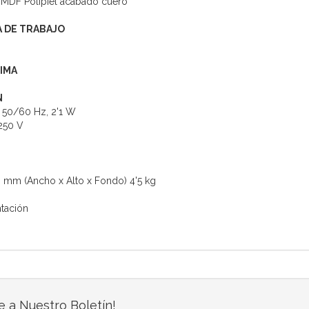
 MDF Polipiel acabado cuero
 DE TRABAJO
IMA
N
 50/60 Hz, 2'1 W
 250 V
 mm (Ancho x Alto x Fondo) 4'5 kg
tación
e a Nuestro Boletín!