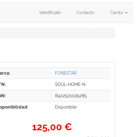
Identifícate
Contacto
Carrito
arca:
FONESTAR
/N:
SOUL-HOME-N
AN:
8422521029285
isponibilidad:
Disponible
125,00 €