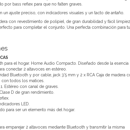
o por bass reflex para que no falten graves.
n un ajuste preciso, con indicadores visuales
y un tacto de antaño.
dera con revestimiento de polipiel,
de gran durabilidad y fácil limpie
rfecto para completar el conjunto. Una perfecta combinación para tu
nes
ICAS
th para el hogar. Home Audio Compacto. Diseñado desde la esencia
a conectar 2 altavoces en estéreo.
idad Bluetooth y por cable, jack 3'5 mm y 2 x RCA Caja de madera con 
 con todos los matices.
.1. Estéreo con canal de graves.
Clase D de gran rendimiento.
flex.
ndicadores LED.
o para ser un elemento más del hogar.
a emparejar 2 altavoces mediante Bluetooth y transmitir la misma