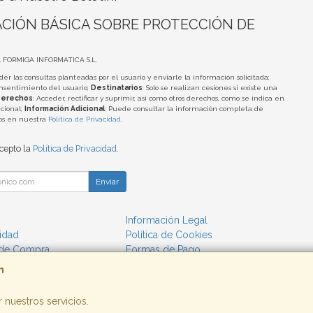
CIÓN BÁSICA SOBRE PROTECCIÓN DE
A FORMIGA INFORMATICA S.L.
der las consultas planteadas por el usuario y enviarle la información solicitada;
onsentimiento del usuario;
Destinatarios
: Solo se realizan cesiones si existe una
erechos
: Acceder, rectificar y suprimir, así como otros derechos, como se indica en
cional;
Información Adicional
: Puede consultar la información completa de
tos en nuestra
Política de Privacidad
.
acepto la
Política de Privacidad
.
Enviar
Información Legal
cidad
Política de Cookies
 de Compra
Formas de Pago
m
 nuestros servicios.