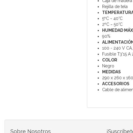
Caja de madera
Rejilla de tela
TEMPERATURA
5ºC ~ 40°C
2ºC ~ 50°C
HUMEDAD MÁX
90%
ALIMENTACIÓ
100 - 240 V CA,
Fusible T3'15 A
COLOR
Negro
MEDIDAS
290 x 260 x 160
ACCESORIOS
Cable de alimen
Sobre Nosotros
¡Suscríbet