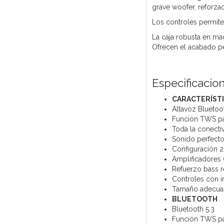
grave woofer, reforzad
Los controles permite
La caja robusta en ma
Ofrecen el acabado pe
Especificacio
CARACTERÍST
Altavoz Bluetoo
Función TWS par
Toda la conectiv
Sonido perfecto
Configuración 2
Amplificadores 
Refuerzo bass re
Controles con i
Tamaño adecuad
BLUETOOTH
Bluetooth 5.3
Función TWS par