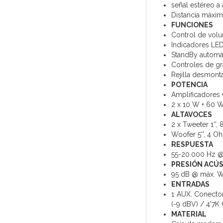
señal estéreo a
Distancia máxim
FUNCIONES
Control de volu
Indicadores LED
StandBy automát
Controles de g
Rejilla desmon
POTENCIA
Amplificadores 
2 x 10 W + 60 
ALTAVOCES
2 x Tweeter 1''
Woofer 5'', 4 O
RESPUESTA
55-20.000 Hz @
PRESIÓN ACÚS
95 dB @ máx. 
ENTRADAS
1 AUX. Conecto
(-9 dBV) / 4'7
MATERIAL