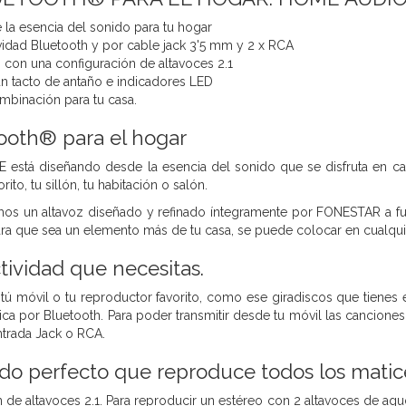
la esencia del sonido para tu hogar
vidad Bluetooth y por cable jack 3'5 mm y 2 x RCA
 con una configuración de altavoces 2.1
n tacto de antaño e indicadores LED
mbinación para tu casa.
ooth® para el hogar
 está diseñando desde la esencia del sonido
que se disfruta en ca
rito, tu sillón, tu habitación o salón.
mos un altavoz diseñado y refinado íntegramente por FONESTAR a f
ra que sea un elemento
más de tu casa, se puede colocar en cualquie
tividad que necesitas.
 tú
móvil o tu reproductor favorito, como ese giradiscos que tienes
ica por Bluetooth. Para
poder transmitir desde tu móvil las cancione
ntrada Jack o RCA.
do perfecto que reproduce todos los matic
 de altavoces 2.1. Para reproducir un estéreo con 2 altavoces de ag