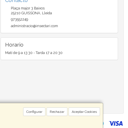
Contacto
Plaça major 3 Baixos
25210
GUISSONA
,
Lleida
973552249
administracio@insectari.com
Horario
Matí de 9 a 13:30 - Tarda 17 a 20:30
Configurar
Rechazar
Aceptar Cookies