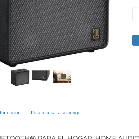
nformación
Recomendar a un amigo
UETOOTH® PARA EL HOGAR. HOME AUDI