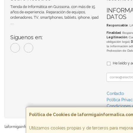
Tienda de Informática en Guissona, con más de 15
INFORMA
años de experiencia. Reparación de equipos,
DATOS
ordenadores, TV, smartphones, tablets, iphone, ipad
....
Responsable
: L
Finalidad
: Respon
Síguenos en:
Legitimación
: C
obligación legal;
D
la información adi
Protección de Da
He leído y 
Contacto
Política Priva
Condiciones
Política de Cookies de laformigainformatica.co
laformigainformatica.com © 2026
Utilizamos cookies propias y de terceros para mejorar