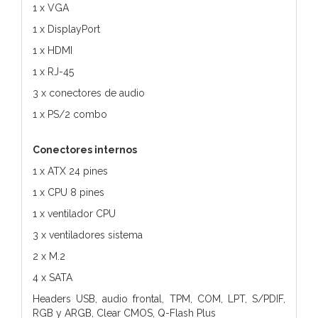
1 x VGA
1 x DisplayPort
1 x HDMI
1 x RJ-45
3 x conectores de audio
1 x PS/2 combo
Conectores internos
1 x ATX 24 pines
1 x CPU 8 pines
1 x ventilador CPU
3 x ventiladores sistema
2 x M.2
4 x SATA
Headers USB, audio frontal, TPM, COM, LPT, S/PDIF,
RGB y ARGB, Clear CMOS, Q-Flash Plus