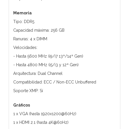
Memoria
Tipo: DDR5
Capacidad máxima: 256 GB
Ranuras: 4 x DIMM
Velocidades:
- Hasta 5600 MHz (i9/i7 13ª/14ª Gen)
- Hasta 4800 MHz (i5/i3 y 12ª Gen)
Arquitectura: Dual Channel
Compatibilidad: ECC / Non-ECC Unbuffered
Soporte XMP: Sí
Gráficos
1 x VGA (hasta 1920x1200@60Hz)
1 x HDMI 2.1 (hasta 4K@60Hz)