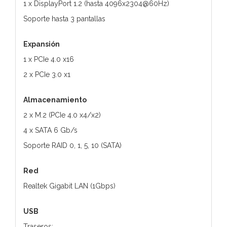
1 x DisplayPort 1.2 (hasta 4096x2304@60Hz)
Soporte hasta 3 pantallas
Expansión
1 x PCIe 4.0 x16
2 x PCIe 3.0 x1
Almacenamiento
2 x M.2 (PCIe 4.0 x4/x2)
4 x SATA 6 Gb/s
Soporte RAID 0, 1, 5, 10 (SATA)
Red
Realtek Gigabit LAN (1Gbps)
USB
Traseros: