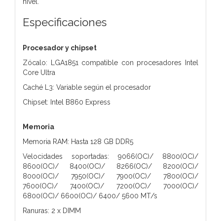
nivel.
Especificaciones
Procesador y chipset
Zócalo: LGA1851 compatible con procesadores Intel
Core Ultra
Caché L3: Variable según el procesador
Chipset: Intel B860 Express
Memoria
Memoria RAM: Hasta 128 GB DDR5
Velocidades soportadas: 9066(OC)/ 8800(OC)/
8600(OC)/ 8400(OC)/ 8266(OC)/ 8200(OC)/
8000(OC)/ 7950(OC)/ 7900(OC)/ 7800(OC)/
7600(OC)/ 7400(OC)/ 7200(OC)/ 7000(OC)/
6800(OC)/ 6600(OC)/ 6400/ 5600 MT/s
Ranuras: 2 x DIMM