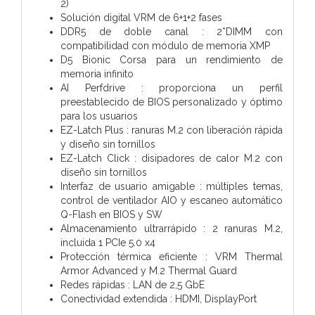
2)
Solución digital VRM de 6+1+2 fases
DDR5 de doble canal : 2*DIMM con
compatibilidad con módulo de memoria XMP
D5 Bionic Corsa para un rendimiento de
memoria infinito
AI Perfdrive : proporciona un perfil
preestablecido de BIOS personalizado y óptimo
para los usuarios
EZ-Latch Plus : ranuras M.2 con liberación rápida
y diseño sin tornillos
EZ-Latch Click : disipadores de calor M.2 con
diseño sin tornillos
Interfaz de usuario amigable : múltiples temas,
control de ventilador AIO y escaneo automático
Q-Flash en BIOS y SW
Almacenamiento ultrarrápido : 2 ranuras M.2,
incluida 1 PCIe 5.0 x4
Protección térmica eficiente : VRM Thermal
Armor Advanced y M.2 Thermal Guard
Redes rápidas : LAN de 2,5 GbE
Conectividad extendida : HDMI, DisplayPort