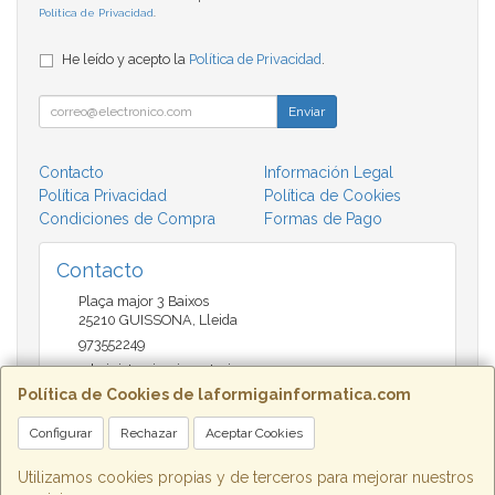
Política de Privacidad
.
He leído y acepto la
Política de Privacidad
.
Enviar
Contacto
Información Legal
Política Privacidad
Política de Cookies
Condiciones de Compra
Formas de Pago
Contacto
Plaça major 3 Baixos
25210
GUISSONA
,
Lleida
973552249
administracio@insectari.com
Política de Cookies de laformigainformatica.com
Configurar
Rechazar
Aceptar Cookies
Horario
Matí de 9 a 13:30 - Tarda 17 a 20:30
Utilizamos cookies propias y de terceros para mejorar nuestros