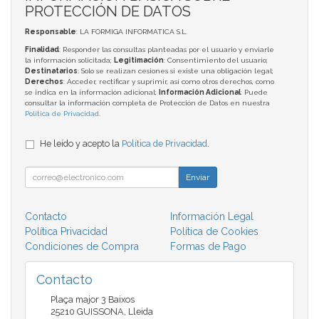
PROTECCIÓN DE DATOS
Responsable
: LA FORMIGA INFORMATICA S.L.
Finalidad
: Responder las consultas planteadas por el usuario y enviarle
la información solicitada;
Legitimación
: Consentimiento del usuario;
Destinatarios
: Solo se realizan cesiones si existe una obligación legal;
Derechos
: Acceder, rectificar y suprimir, así como otros derechos, como
se indica en la información adicional;
Información Adicional
: Puede
consultar la información completa de Protección de Datos en nuestra
Política de Privacidad
.
He leído y acepto la
Política de Privacidad
.
Enviar
Contacto
Información Legal
Política Privacidad
Política de Cookies
Condiciones de Compra
Formas de Pago
Contacto
Plaça major 3 Baixos
25210
GUISSONA
,
Lleida