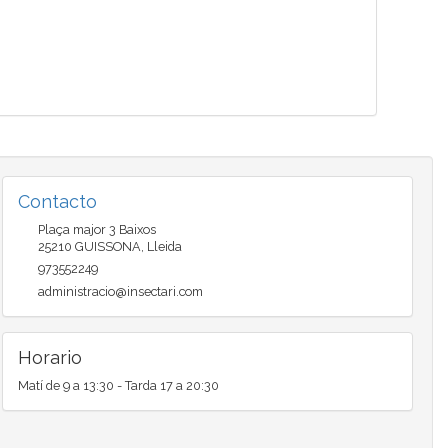
Contacto
Plaça major 3 Baixos
25210
GUISSONA
,
Lleida
973552249
administracio@insectari.com
Horario
Matí de 9 a 13:30 - Tarda 17 a 20:30