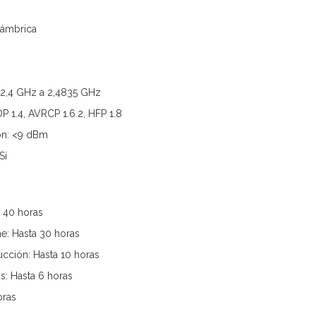
lámbrica
 2,4 GHz a 2,4835 GHz
DP 1.4, AVRCP 1.6.2, HFP 1.8
ón: <9 dBm
Sí
a 40 horas
e: Hasta 30 horas
cción: Hasta 10 horas
: Hasta 6 horas
oras