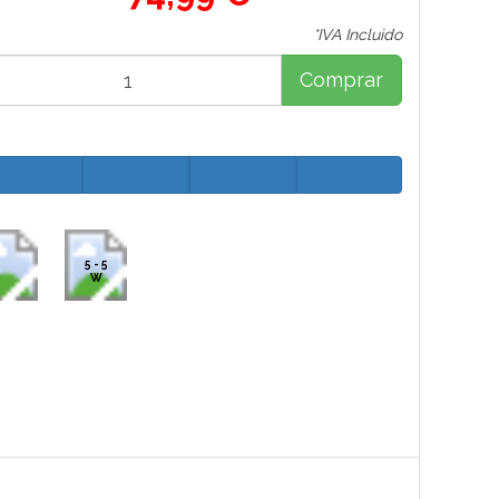
*IVA Incluido
Comprar
5 - 5
W