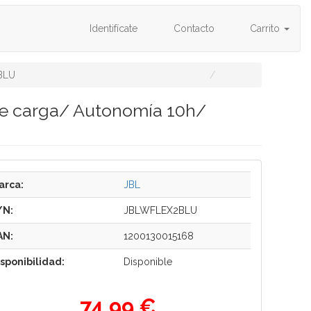
Identifícate
Contacto
Carrito
BLU
de carga/ Autonomía 10h/
arca:
JBL
/N:
JBLWFLEX2BLU
AN:
1200130015168
isponibilidad:
Disponible
74,99 €