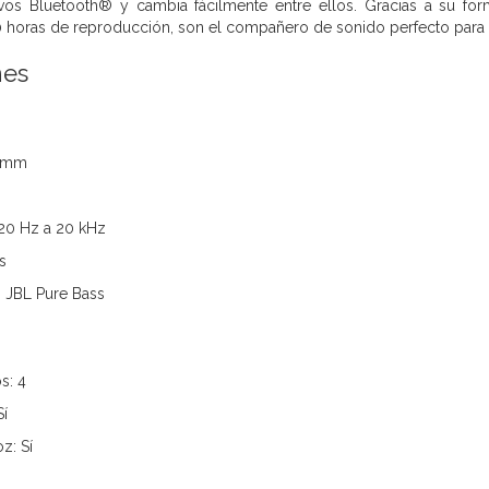
ivos Bluetooth® y cambia fácilmente entre ellos. Gracias a su 
horas de reproducción, son el compañero de sonido perfecto para el
nes
2 mm
 20 Hz a 20 kHz
s
 JBL Pure Bass
s: 4
Sí
z: Sí