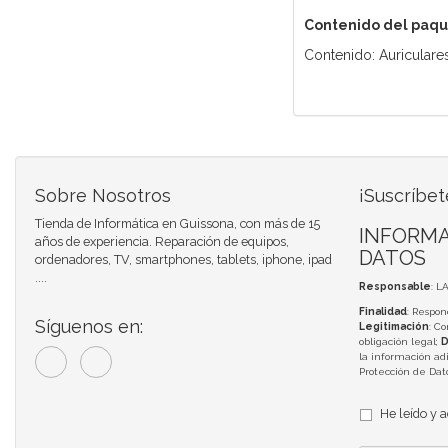
Contenido del paq
Contenido: Auriculare
Sobre Nosotros
¡Suscríbet
Tienda de Informática en Guissona, con más de 15
INFORMA
años de experiencia. Reparación de equipos,
DATOS
ordenadores, TV, smartphones, tablets, iphone, ipad
....
Responsable
: L
Finalidad
: Respon
Síguenos en:
Legitimación
: C
obligación legal;
D
la información adi
Protección de Da
He leído y 