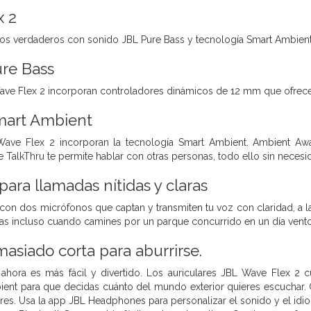
x 2
cos verdaderos con sonido JBL Pure Bass y tecnología Smart Ambient
ure Bass
Wave Flex 2 incorporan controladores dinámicos de 12 mm que ofrec
mart Ambient
Wave Flex 2 incorporan la tecnología Smart Ambient. Ambient Aw
 TalkThru te permite hablar con otras personas, todo ello sin necesida
para llamadas nítidas y claras
con dos micrófonos que captan y transmiten tu voz con claridad, a la
aras incluso cuando camines por un parque concurrido en un día vent
masiado corta para aburrirse.
 ahora es más fácil y divertido. Los auriculares JBL Wave Flex 2
ent para que decidas cuánto del mundo exterior quieres escuchar. G
lares. Usa la app JBL Headphones para personalizar el sonido y el id