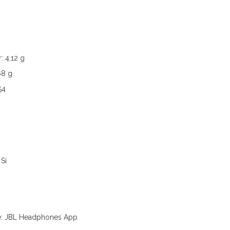
: 4,12 g
68 g
54
Sí
e: JBL Headphones App