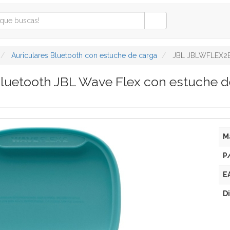
Auriculares Bluetooth con estuche de carga
JBL JBLWFLEX2
Bluetooth JBL Wave Flex con estuche 
M
P
E
D