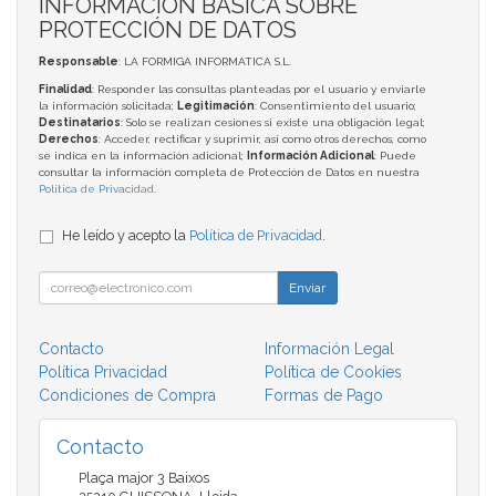
INFORMACIÓN BÁSICA SOBRE
PROTECCIÓN DE DATOS
Responsable
: LA FORMIGA INFORMATICA S.L.
Finalidad
: Responder las consultas planteadas por el usuario y enviarle
la información solicitada;
Legitimación
: Consentimiento del usuario;
Destinatarios
: Solo se realizan cesiones si existe una obligación legal;
Derechos
: Acceder, rectificar y suprimir, así como otros derechos, como
se indica en la información adicional;
Información Adicional
: Puede
consultar la información completa de Protección de Datos en nuestra
Política de Privacidad
.
He leído y acepto la
Política de Privacidad
.
Enviar
Contacto
Información Legal
Política Privacidad
Política de Cookies
Condiciones de Compra
Formas de Pago
Contacto
Plaça major 3 Baixos