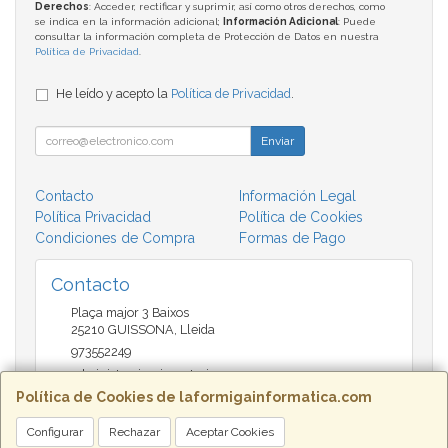
Derechos
: Acceder, rectificar y suprimir, así como otros derechos, como
se indica en la información adicional;
Información Adicional
: Puede
consultar la información completa de Protección de Datos en nuestra
Política de Privacidad
.
He leído y acepto la
Política de Privacidad
.
Enviar
Contacto
Información Legal
Política Privacidad
Política de Cookies
Condiciones de Compra
Formas de Pago
Contacto
Plaça major 3 Baixos
25210
GUISSONA
,
Lleida
973552249
administracio@insectari.com
Política de Cookies de laformigainformatica.com
Configurar
Rechazar
Aceptar Cookies
Horario