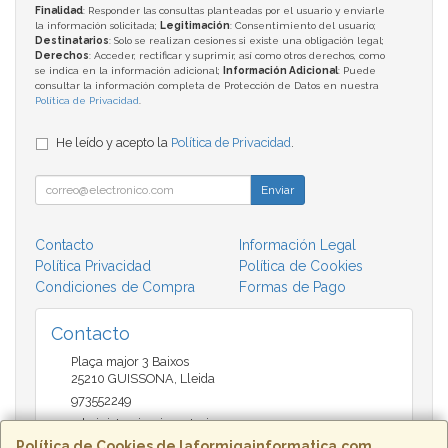
Finalidad
: Responder las consultas planteadas por el usuario y enviarle
la información solicitada;
Legitimación
: Consentimiento del usuario;
Destinatarios
: Solo se realizan cesiones si existe una obligación legal;
Derechos
: Acceder, rectificar y suprimir, así como otros derechos, como
se indica en la información adicional;
Información Adicional
: Puede
consultar la información completa de Protección de Datos en nuestra
Política de Privacidad
.
He leído y acepto la
Política de Privacidad
.
Enviar
Contacto
Información Legal
Política Privacidad
Política de Cookies
Condiciones de Compra
Formas de Pago
Contacto
Plaça major 3 Baixos
25210
GUISSONA
,
Lleida
973552249
administracio@insectari.com
Política de Cookies de laformigainformatica.com