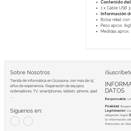
Contenido del
1 x Cable USB 
Información d
Bolsa retail con
Peso aprox. (kg)
Medidas aprox.
Sobre Nosotros
¡Suscríbet
Tienda de Informática en Guissona, con más de 15
INFORMA
años de experiencia. Reparación de equipos,
DATOS
ordenadores, TV, smartphones, tablets, iphone, ipad
....
Responsable
: L
Finalidad
: Respon
Síguenos en:
Legitimación
: C
obligación legal;
D
la información adi
Protección de Da