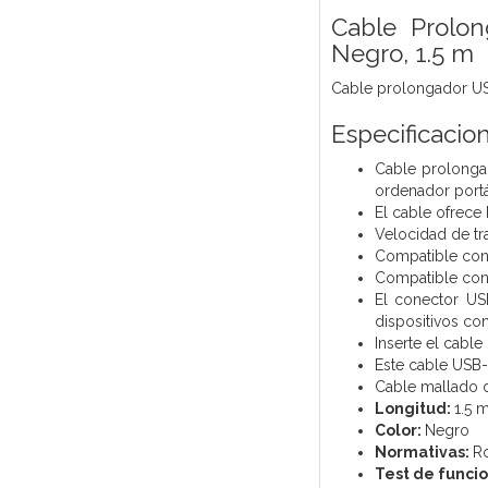
Cable Prolo
Negro, 1.5 m
Cable prolongador US
Especificacio
Cable prolonga
ordenador portát
El cable ofrece
Velocidad de tr
Compatible con 
Compatible con
El conector US
dispositivos con
Inserte el cable
Este cable USB-C
Cable mallado 
Longitud:
1.5 
Color:
Negro
Normativas:
R
Test de funci