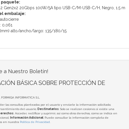
 paquete:
3.2 Gen2x2 20Gbps 100W/5A tipo USB-C/M-USB-C/H, Negro, 1.5 m
el embalaje:
 autocierre
: 0,061
 (mm) alto/ancho/largo: 135/180/15
e a Nuestro Boletín!
CIÓN BÁSICA SOBRE PROTECCIÓN DE
A FORMIGA INFORMATICA S.L.
der las consultas planteadas por el usuario y enviarle la información solicitada;
onsentimiento del usuario;
Destinatarios
: Solo se realizan cesiones si existe una
erechos
: Acceder, rectificar y suprimir, así como otros derechos, como se indica en
cional;
Información Adicional
: Puede consultar la información completa de
tos en nuestra
Política de Privacidad
.