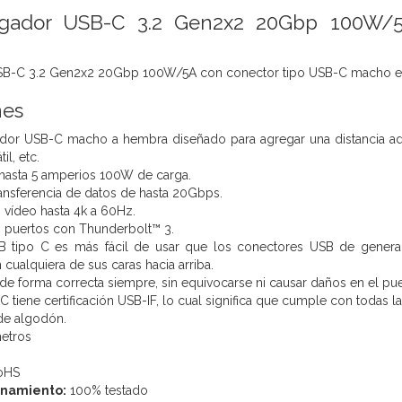
ngador USB-C 3.2 Gen2x2 20Gbp 100W/
B-C 3.2 Gen2x2 20Gbp 100W/5A con conector tipo USB-C macho en 
nes
dor USB-C macho a hembra diseñado para agregar una distancia adi
il, etc.
 hasta 5 amperios 100W de carga.
ansferencia de datos de hasta 20Gbps.
vídeo hasta 4k a 60Hz.
 puertos con Thunderbolt™ 3.
B tipo C es más fácil de usar que los conectores USB de generaci
 cualquiera de sus caras hacia arriba.
 de forma correcta siempre, sin equivocarse ni causar daños en el pue
 tiene certificación USB-IF, lo cual significa que cumple con todas l
de algodón.
metros
oHS
onamiento:
100% testado