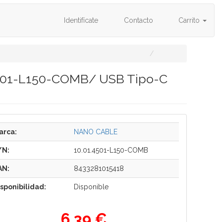
Identifícate
Contacto
Carrito
.4501-L150-COMB/ USB Tipo-C
arca:
NANO CABLE
/N:
10.01.4501-L150-COMB
AN:
8433281015418
isponibilidad:
Disponible
6,39 €