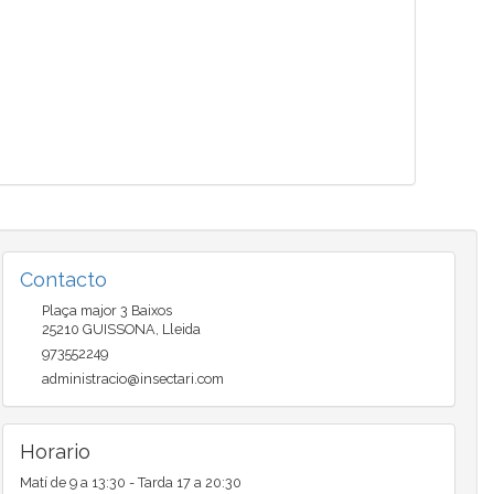
Contacto
Plaça major 3 Baixos
25210
GUISSONA
,
Lleida
973552249
administracio@insectari.com
Horario
Matí de 9 a 13:30 - Tarda 17 a 20:30