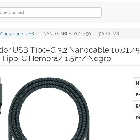
Alargadores USB
NANO CABLE 10.01.4501-L150-COMB
dor USB Tipo-C 3.2 Nanocable 10.01
 Tipo-C Hembra/ 1.5m/ Negro
M
P
E
D