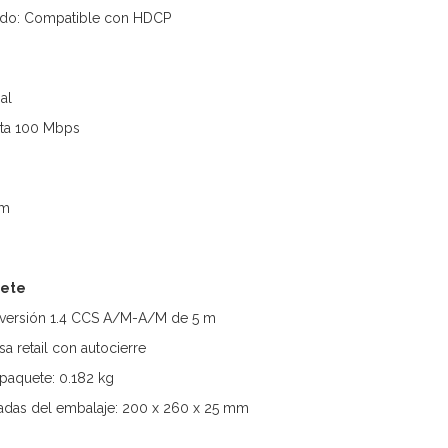
ido: Compatible con HDCP
al
sta 100 Mbps
 m
uete
I versión 1.4 CCS A/M-A/M de 5 m
a retail con autocierre
paquete: 0.182 kg
das del embalaje: 200 x 260 x 25 mm