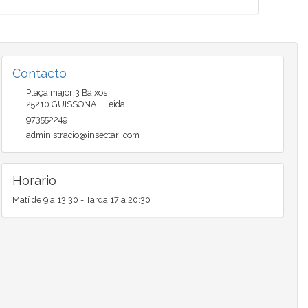
Contacto
Plaça major 3 Baixos
25210
GUISSONA
,
Lleida
973552249
administracio@insectari.com
Horario
Matí de 9 a 13:30 - Tarda 17 a 20:30