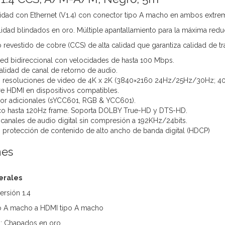
cidad con Ethernet (V1.4) con conector tipo A macho en ambos extr
lidad blindados en oro. Múltiple apantallamiento para la máxima reduc
revestido de cobre (CCS) de alta calidad que garantiza calidad de tr
 red bidireccional con velocidades de hasta 100 Mbps.
alidad de canal de retorno de audio.
 resoluciones de video de 4K x 2K (3840×2160 24Hz/25Hz/30Hz; 4
e HDMI en dispositivos compatibles.
lor adicionales (sYCC601, RGB & YCC601).
sco hasta 120Hz frame. Soporta DOLBY True-HD y DTS-HD.
 canales de audio digital sin compresión a 192KHz/24bits.
protección de contenido de alto ancho de banda digital (HDCP)
nes
erales
ersión 1.4
o A macho a HDMI tipo A macho
: Chapados en oro