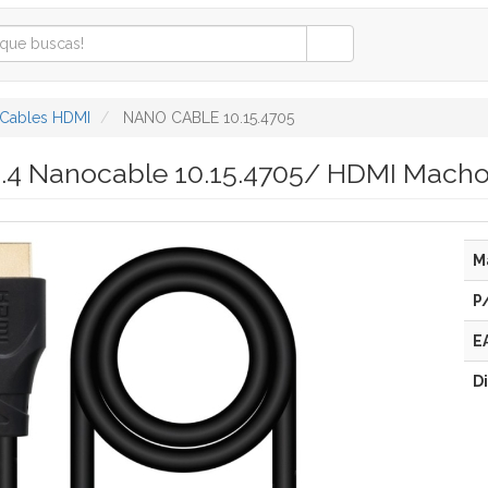
Cables HDMI
NANO CABLE 10.15.4705
1.4 Nanocable 10.15.4705/ HDMI Mach
M
P
E
D