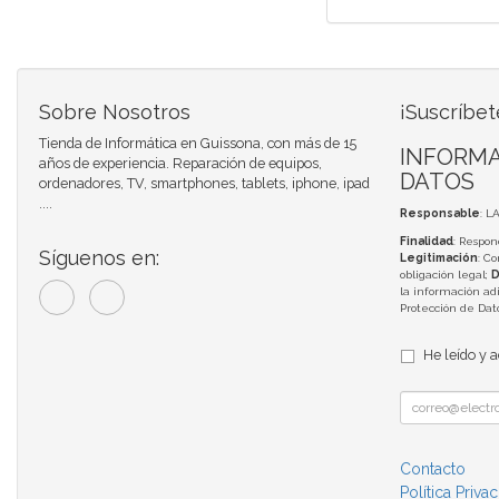
Sobre Nosotros
¡Suscríbet
Tienda de Informática en Guissona, con más de 15
INFORMA
años de experiencia. Reparación de equipos,
DATOS
ordenadores, TV, smartphones, tablets, iphone, ipad
....
Responsable
: L
Finalidad
: Respon
Síguenos en:
Legitimación
: C
obligación legal;
D
la información adi
Protección de Da
He leído y 
Contacto
Política Priva