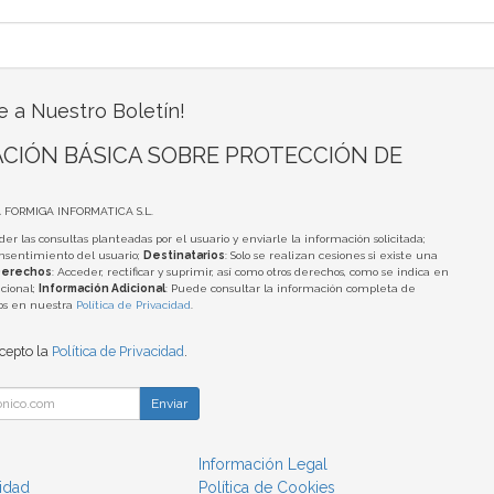
e a Nuestro Boletín!
CIÓN BÁSICA SOBRE PROTECCIÓN DE
A FORMIGA INFORMATICA S.L.
der las consultas planteadas por el usuario y enviarle la información solicitada;
onsentimiento del usuario;
Destinatarios
: Solo se realizan cesiones si existe una
erechos
: Acceder, rectificar y suprimir, así como otros derechos, como se indica en
cional;
Información Adicional
: Puede consultar la información completa de
tos en nuestra
Política de Privacidad
.
acepto la
Política de Privacidad
.
Enviar
Información Legal
cidad
Política de Cookies