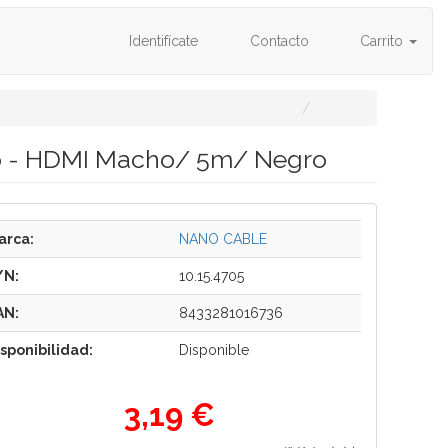
Identifícate
Contacto
Carrito
o - HDMI Macho/ 5m/ Negro
arca:
NANO CABLE
/N:
10.15.4705
AN:
8433281016736
isponibilidad:
Disponible
3,19 €