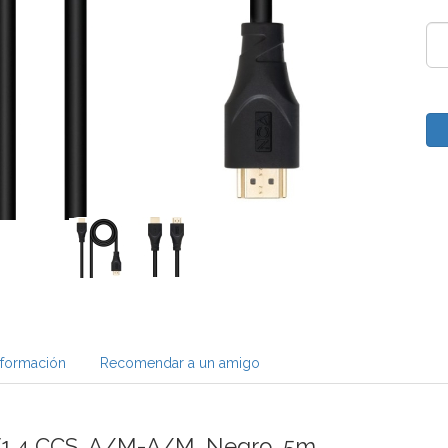
nformación
Recomendar a un amigo
1.4 CCS, A/M-A/M, Negro, 5m