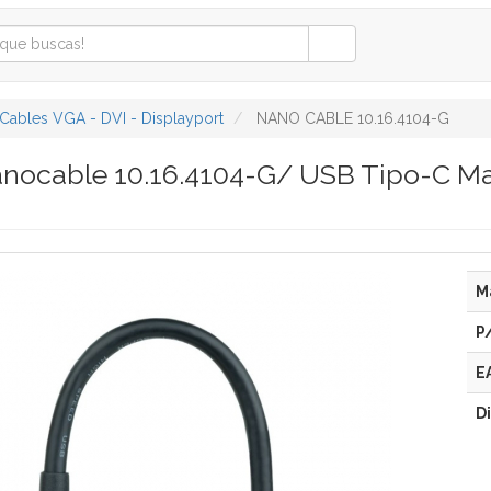
Cables VGA - DVI - Displayport
NANO CABLE 10.16.4104-G
nocable 10.16.4104-G/ USB Tipo-C M
M
P
E
D