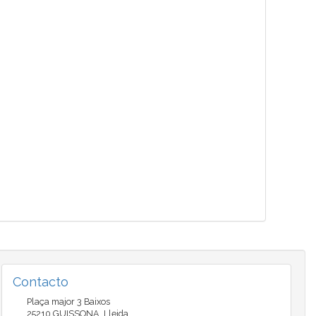
Contacto
Plaça major 3 Baixos
25210
GUISSONA
,
Lleida