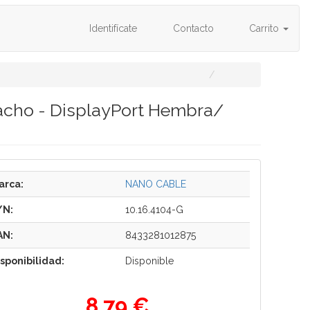
Identifícate
Contacto
Carrito
acho - DisplayPort Hembra/
arca:
NANO CABLE
/N:
10.16.4104-G
AN:
8433281012875
isponibilidad:
Disponible
8,79 €