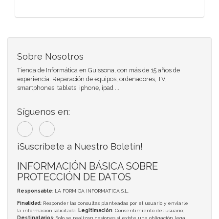
Sobre Nosotros
Tienda de Informática en Guissona, con más de 15 años de
experiencia. Reparación de equipos, ordenadores, TV,
smartphones, tablets, iphone, ipad ....
Síguenos en:
¡Suscríbete a Nuestro Boletín!
INFORMACIÓN BÁSICA SOBRE
PROTECCIÓN DE DATOS
Responsable
: LA FORMIGA INFORMATICA S.L.
Finalidad
: Responder las consultas planteadas por el usuario y enviarle
la información solicitada;
Legitimación
: Consentimiento del usuario;
Destinatarios
: Solo se realizan cesiones si existe una obligación legal;