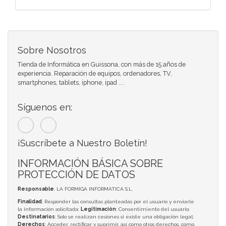
Sobre Nosotros
Tienda de Informática en Guissona, con más de 15 años de
experiencia. Reparación de equipos, ordenadores, TV,
smartphones, tablets, iphone, ipad ....
Síguenos en:
¡Suscríbete a Nuestro Boletín!
INFORMACIÓN BÁSICA SOBRE
PROTECCIÓN DE DATOS
Responsable
: LA FORMIGA INFORMATICA S.L.
Finalidad
: Responder las consultas planteadas por el usuario y enviarle
la información solicitada;
Legitimación
: Consentimiento del usuario;
Destinatarios
: Solo se realizan cesiones si existe una obligación legal;
Derechos
: Acceder, rectificar y suprimir, así como otros derechos, como