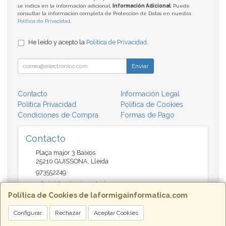
se indica en la información adicional;
Información Adicional
: Puede
consultar la información completa de Protección de Datos en nuestra
Política de Privacidad
.
He leído y acepto la
Política de Privacidad
.
Enviar
Contacto
Información Legal
Política Privacidad
Política de Cookies
Condiciones de Compra
Formas de Pago
Contacto
Plaça major 3 Baixos
25210
GUISSONA
,
Lleida
973552249
administracio@insectari.com
Política de Cookies de laformigainformatica.com
Configurar
Rechazar
Aceptar Cookies
Horario