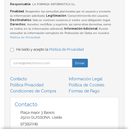
Responsable
: LA FORMIGA INFORMATICA S.L.
Finalidad
: Responder las consultas planteadas por el usuario y enviarle
la información solicitada;
Legitimación
: Consentimiento del usuario;
Destinatarios
: Solo se realizan cesiones si existe una obligación legal;
Derechos
: Acceder, rectificar y suprimir, así como otros derechos, como
se indica en la información adicional;
Información Adicional
: Puede
consultar la información completa de Protección de Datos en nuestra
Política de Privacidad
.
He leído y acepto la
Política de Privacidad
.
Enviar
Contacto
Información Legal
Política Privacidad
Política de Cookies
Condiciones de Compra
Formas de Pago
Contacto
Plaça major 3 Baixos
25210
GUISSONA
,
Lleida
973552249