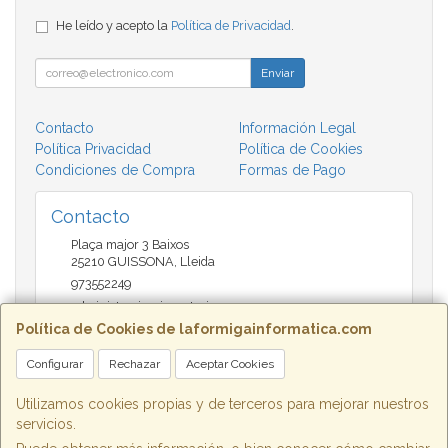
He leído y acepto la
Política de Privacidad
.
Enviar
Contacto
Información Legal
Política Privacidad
Política de Cookies
Condiciones de Compra
Formas de Pago
Contacto
Plaça major 3 Baixos
25210
GUISSONA
,
Lleida
973552249
administracio@insectari.com
Política de Cookies de laformigainformatica.com
Configurar
Rechazar
Aceptar Cookies
Horario
Matí de 9 a 13:30 - Tarda 17 a 20:30
Utilizamos cookies propias y de terceros para mejorar nuestros
servicios.