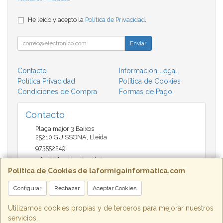
He leído y acepto la
Política de Privacidad
.
Enviar
Contacto
Información Legal
Política Privacidad
Política de Cookies
Condiciones de Compra
Formas de Pago
Contacto
Plaça major 3 Baixos
25210
GUISSONA
,
Lleida
973552249
administracio@insectari.com
Política de Cookies de laformigainformatica.com
Configurar
Rechazar
Aceptar Cookies
Horario
Matí de 9 a 13:30 - Tarda 17 a 20:30
Utilizamos cookies propias y de terceros para mejorar nuestros
servicios.