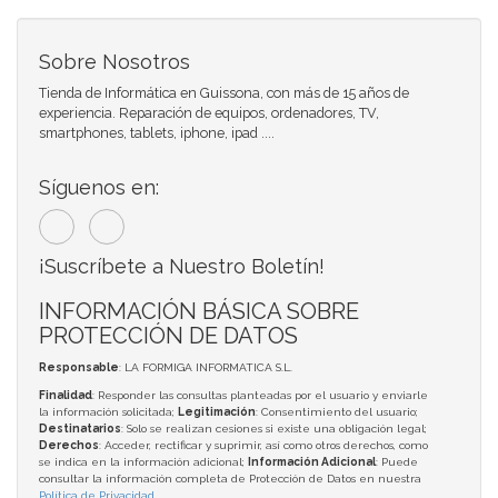
Sobre Nosotros
Tienda de Informática en Guissona, con más de 15 años de
experiencia. Reparación de equipos, ordenadores, TV,
smartphones, tablets, iphone, ipad ....
Síguenos en:
¡Suscríbete a Nuestro Boletín!
INFORMACIÓN BÁSICA SOBRE
PROTECCIÓN DE DATOS
Responsable
: LA FORMIGA INFORMATICA S.L.
Finalidad
: Responder las consultas planteadas por el usuario y enviarle
la información solicitada;
Legitimación
: Consentimiento del usuario;
Destinatarios
: Solo se realizan cesiones si existe una obligación legal;
Derechos
: Acceder, rectificar y suprimir, así como otros derechos, como
se indica en la información adicional;
Información Adicional
: Puede
consultar la información completa de Protección de Datos en nuestra
Política de Privacidad
.