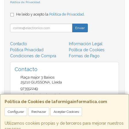
Política de Privacidad
.
He leído y acepto la
Política de Privacidad
.
Enviar
Contacto
Información Legal
Política Privacidad
Política de Cookies
Condiciones de Compra
Formas de Pago
Contacto
Plaça major 3 Baixos
25210
GUISSONA
,
Lleida
973552249
administracio@insectari.com
Política de Cookies de laformigainformatica.com
Configurar
Rechazar
Aceptar Cookies
Horario
Matí de 9 a 13:30 - Tarda 17 a 20:30
Utilizamos cookies propias y de terceros para mejorar nuestros