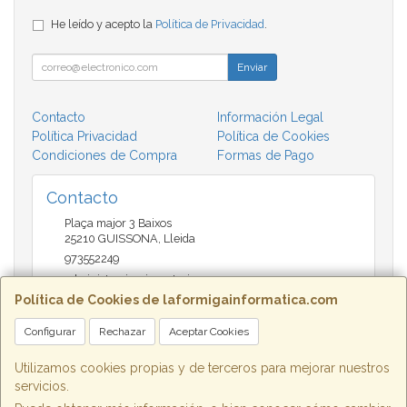
He leído y acepto la
Política de Privacidad
.
Enviar
Contacto
Información Legal
Política Privacidad
Política de Cookies
Condiciones de Compra
Formas de Pago
Contacto
Plaça major 3 Baixos
25210
GUISSONA
,
Lleida
973552249
administracio@insectari.com
Política de Cookies de laformigainformatica.com
Configurar
Rechazar
Aceptar Cookies
Horario
Matí de 9 a 13:30 - Tarda 17 a 20:30
Utilizamos cookies propias y de terceros para mejorar nuestros
servicios.