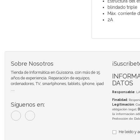
Estructura del 
blindado triple
Máx. corriente 
2A
Sobre Nosotros
¡Suscríbet
Tienda de Informática en Guissona, con más de 15
INFORMA
años de experiencia. Reparación de equipos,
DATOS
ordenadores, TV, smartphones, tablets, iphone, ipad
....
Responsable
: L
Finalidad
: Respon
Síguenos en:
Legitimación
: C
obligación legal;
D
la información adi
Protección de Da
He leído y 