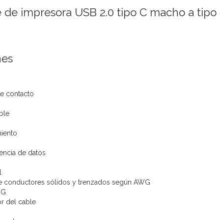
 de impresora USB 2.0 tipo C macho a tip
nes
e contacto
ble
miento
rencia de datos
l
e conductores sólidos y trenzados según AWG
WG
or del cable