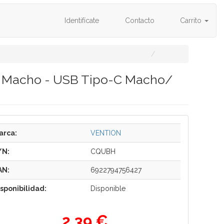
Identifícate
Contacto
Carrito
B Macho - USB Tipo-C Macho/
arca:
VENTION
/N:
CQUBH
AN:
6922794756427
isponibilidad:
Disponible
2,39 €