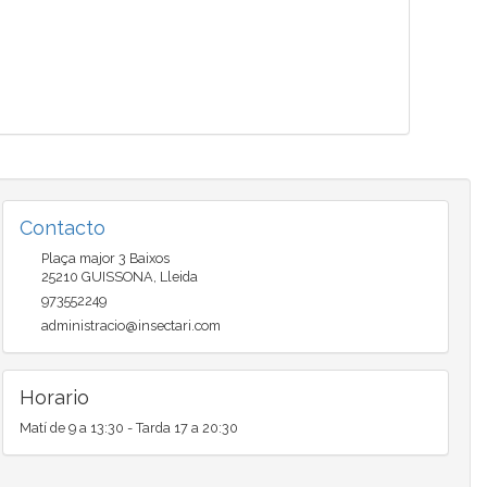
Contacto
Plaça major 3 Baixos
25210
GUISSONA
,
Lleida
973552249
administracio@insectari.com
Horario
Matí de 9 a 13:30 - Tarda 17 a 20:30