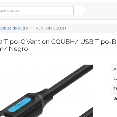
Cables de Audio
VENTION CQUBH
.0 Tipo-C Vention CQUBH/ USB Tipo-
m/ Negro
M
P
E
D