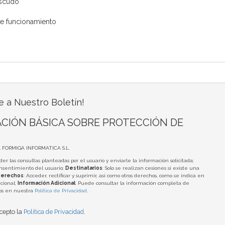
escudo
de funcionamiento
e a Nuestro Boletín!
CIÓN BÁSICA SOBRE PROTECCIÓN DE
A FORMIGA INFORMATICA S.L.
der las consultas planteadas por el usuario y enviarle la información solicitada;
onsentimiento del usuario;
Destinatarios
: Solo se realizan cesiones si existe una
erechos
: Acceder, rectificar y suprimir, así como otros derechos, como se indica en
cional;
Información Adicional
: Puede consultar la información completa de
tos en nuestra
Política de Privacidad
.
acepto la
Política de Privacidad
.