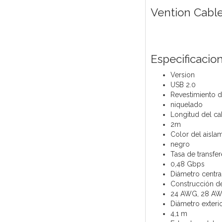
Vention Cable
Especificacio
Version
USB 2.0
Revestimiento d
niquelado
Longitud del ca
2m
Color del aisla
negro
Tasa de transfe
0,48 Gbps
Diámetro centra
Construcción d
24 AWG, 28 A
Diámetro exteri
4,1 m