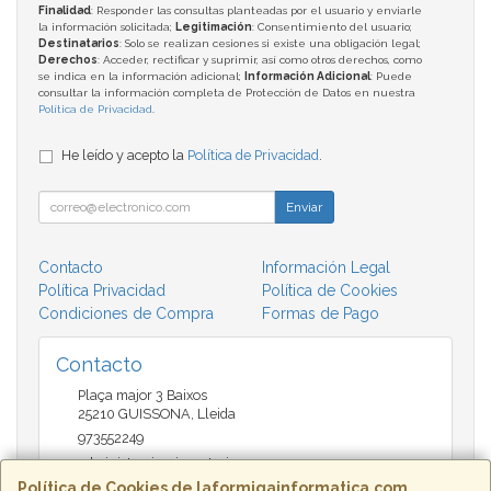
Finalidad
: Responder las consultas planteadas por el usuario y enviarle
la información solicitada;
Legitimación
: Consentimiento del usuario;
Destinatarios
: Solo se realizan cesiones si existe una obligación legal;
Derechos
: Acceder, rectificar y suprimir, así como otros derechos, como
se indica en la información adicional;
Información Adicional
: Puede
consultar la información completa de Protección de Datos en nuestra
Política de Privacidad
.
He leído y acepto la
Política de Privacidad
.
Enviar
Contacto
Información Legal
Política Privacidad
Política de Cookies
Condiciones de Compra
Formas de Pago
Contacto
Plaça major 3 Baixos
25210
GUISSONA
,
Lleida
973552249
administracio@insectari.com
Política de Cookies de laformigainformatica.com