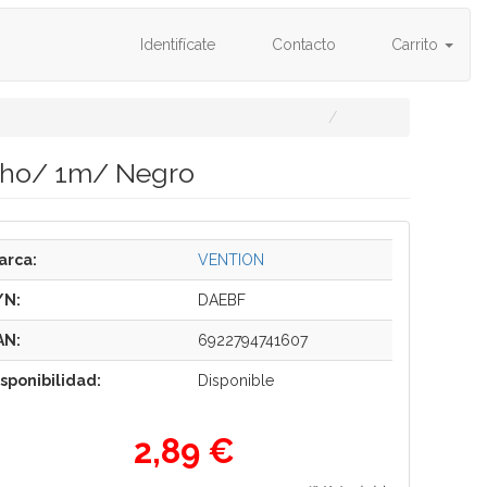
Identifícate
Contacto
Carrito
cho/ 1m/ Negro
arca:
VENTION
/N:
DAEBF
AN:
6922794741607
isponibilidad:
Disponible
2,89 €