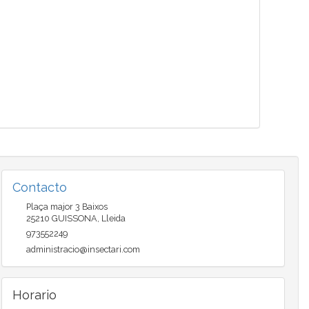
Contacto
Plaça major 3 Baixos
25210
GUISSONA
,
Lleida
973552249
administracio@insectari.com
Horario