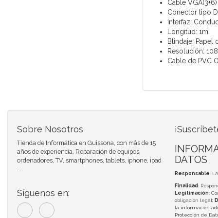
Cable VGA(3+6
Conector tipo 
Interfaz: Condu
Longitud: 1m
Blindaje: Papel
Resolución: 10
Cable de PVC 
Sobre Nosotros
¡Suscríbet
Tienda de Informática en Guissona, con más de 15
INFORMA
años de experiencia. Reparación de equipos,
DATOS
ordenadores, TV, smartphones, tablets, iphone, ipad
....
Responsable
: L
Finalidad
: Respon
Síguenos en:
Legitimación
: C
obligación legal;
D
la información adi
Protección de Da