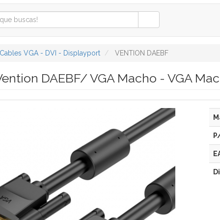
Cables VGA - DVI - Displayport
VENTION DAEBF
Vention DAEBF/ VGA Macho - VGA Ma
M
P
E
D