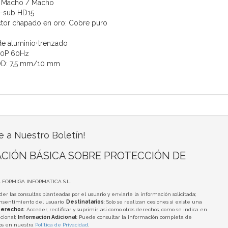
) Macho / Macho
D-sub HD15
ctor chapado en oro: Cobre puro
 de aluminio+trenzado
80P 60Hz
OD: 7,5 mm/10 mm
e a Nuestro Boletín!
CIÓN BÁSICA SOBRE PROTECCIÓN DE
A FORMIGA INFORMATICA S.L.
der las consultas planteadas por el usuario y enviarle la información solicitada;
onsentimiento del usuario;
Destinatarios
: Solo se realizan cesiones si existe una
erechos
: Acceder, rectificar y suprimir, así como otros derechos, como se indica en
cional;
Información Adicional
: Puede consultar la información completa de
tos en nuestra
Política de Privacidad
.