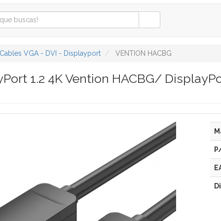
Cables VGA - DVI - Displayport
VENTION HACBG
yPort 1.2 4K Vention HACBG/ DisplayP
M
P
E
D