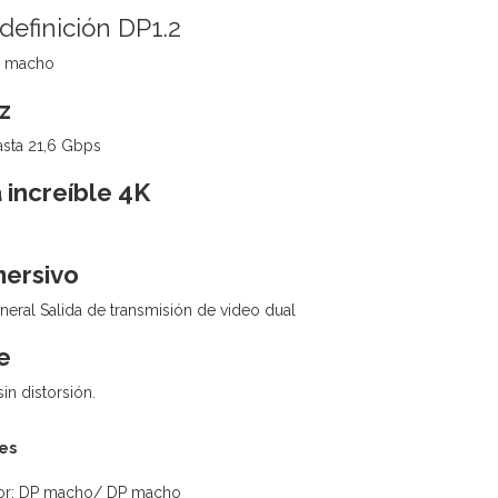
definición DP1.2
a macho
z
sta 21,6 Gbps
 increíble 4K
mersivo
eral Salida de transmisión de video dual
e
in distorsión.
es
or: DP macho/ DP macho