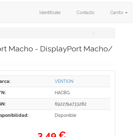
Identifícate
Contacto
Carrito
ort Macho - DisplayPort Macho/
arca:
VENTION
/N:
HACBG
AN:
6922794733282
isponibilidad:
Disponible
3,49 €