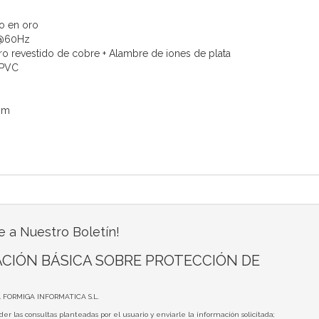
do en oro
K@60Hz
o revestido de cobre + Alambre de iones de plata
 PVC
mm
e a Nuestro Boletín!
CIÓN BÁSICA SOBRE PROTECCIÓN DE
A FORMIGA INFORMATICA S.L.
der las consultas planteadas por el usuario y enviarle la información solicitada;