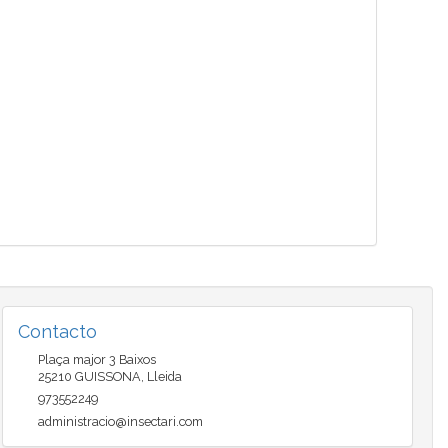
Contacto
Plaça major 3 Baixos
25210
GUISSONA
,
Lleida
973552249
administracio@insectari.com