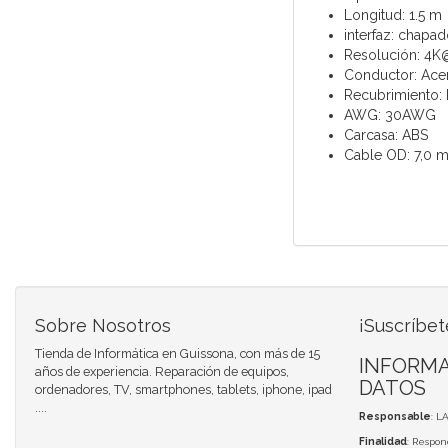
Longitud: 1.5 m
interfaz: chapa
Resolución: 4
Conductor: Acer
Recubrimiento:
AWG: 30AWG
Carcasa: ABS
Cable OD: 7,0 
Sobre Nosotros
¡Suscríbet
Tienda de Informática en Guissona, con más de 15
INFORMA
años de experiencia. Reparación de equipos,
DATOS
ordenadores, TV, smartphones, tablets, iphone, ipad
....
Responsable
: L
Finalidad
: Respon