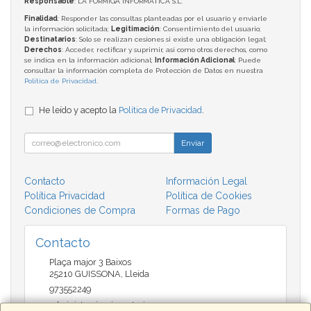
Responsable
: LA FORMIGA INFORMATICA S.L.
Finalidad
: Responder las consultas planteadas por el usuario y enviarle
la información solicitada;
Legitimación
: Consentimiento del usuario;
Destinatarios
: Solo se realizan cesiones si existe una obligación legal;
Derechos
: Acceder, rectificar y suprimir, así como otros derechos, como
se indica en la información adicional;
Información Adicional
: Puede
consultar la información completa de Protección de Datos en nuestra
Política de Privacidad
.
He leído y acepto la
Política de Privacidad
.
Enviar
Contacto
Información Legal
Política Privacidad
Política de Cookies
Condiciones de Compra
Formas de Pago
Contacto
Plaça major 3 Baixos
25210
GUISSONA
,
Lleida
973552249
administracio@insectari.com