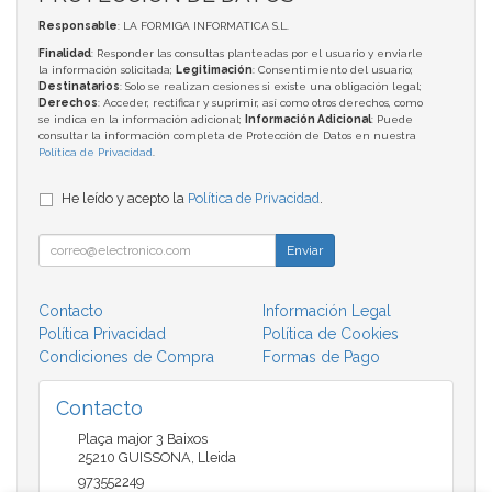
Responsable
: LA FORMIGA INFORMATICA S.L.
Finalidad
: Responder las consultas planteadas por el usuario y enviarle
la información solicitada;
Legitimación
: Consentimiento del usuario;
Destinatarios
: Solo se realizan cesiones si existe una obligación legal;
Derechos
: Acceder, rectificar y suprimir, así como otros derechos, como
se indica en la información adicional;
Información Adicional
: Puede
consultar la información completa de Protección de Datos en nuestra
Política de Privacidad
.
He leído y acepto la
Política de Privacidad
.
Enviar
Contacto
Información Legal
Política Privacidad
Política de Cookies
Condiciones de Compra
Formas de Pago
Contacto
Plaça major 3 Baixos
25210
GUISSONA
,
Lleida
973552249