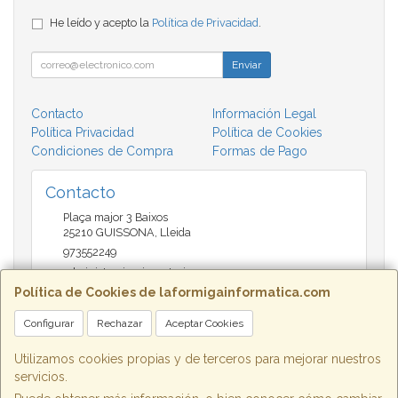
He leído y acepto la
Política de Privacidad
.
Enviar
Contacto
Información Legal
Política Privacidad
Política de Cookies
Condiciones de Compra
Formas de Pago
Contacto
Plaça major 3 Baixos
25210
GUISSONA
,
Lleida
973552249
administracio@insectari.com
Política de Cookies de laformigainformatica.com
Configurar
Rechazar
Aceptar Cookies
Horario
Matí de 9 a 13:30 - Tarda 17 a 20:30
Utilizamos cookies propias y de terceros para mejorar nuestros
servicios.