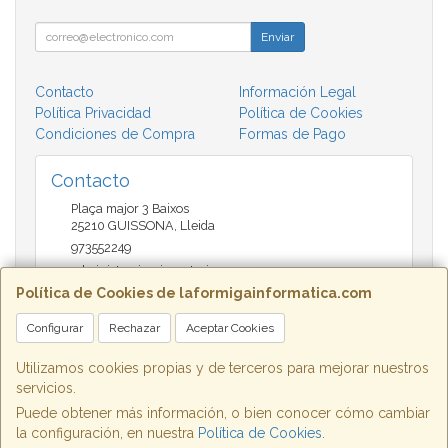
Enviar
Contacto
Información Legal
Política Privacidad
Política de Cookies
Condiciones de Compra
Formas de Pago
Contacto
Plaça major 3 Baixos
25210
GUISSONA
,
Lleida
973552249
administracio@insectari.com
Política de Cookies de laformigainformatica.com
Configurar
Rechazar
Aceptar Cookies
Horario
Matí de 9 a 13:30 - Tarda 17 a 20:30
Utilizamos cookies propias y de terceros para mejorar nuestros
servicios.
Puede obtener más información, o bien conocer cómo cambiar
la configuración, en nuestra
Política de Cookies
.
, , , , España. - C.I.F.: B25662933 - Tfno: