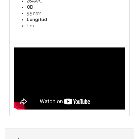
26AWG
OD
5,5 mm
Longitud
1 m