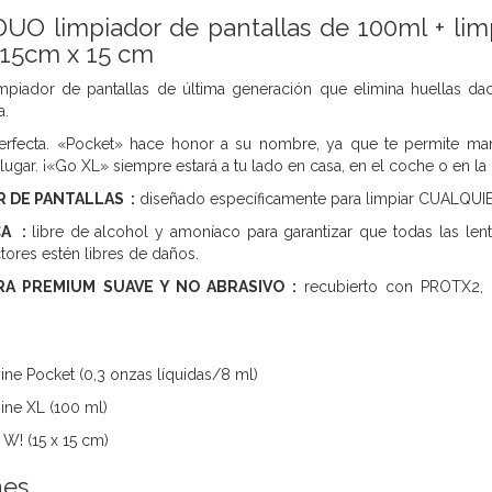
UO limpiador de pantallas de 100ml + limp
 15cm x 15 cm
mpiador de pantallas de última generación que elimina huellas dact
a.
erfecta. «Pocket» hace honor a su nombre, ya que te permite mant
gar. ¡«Go XL» siempre estará a tu lado en casa, en el coche o en la o
 DE PANTALLAS :
diseñado específicamente para limpiar CUALQUIER
CA :
libre de alcohol y amoníaco para garantizar que todas las lent
tores estén libres de daños.
RA PREMIUM SUAVE Y NO ABRASIVO :
recubierto con PROTX2, n
ine Pocket (0,3 onzas líquidas/8 ml)
ine XL (100 ml)
 W! (15 x 15 cm)
nes