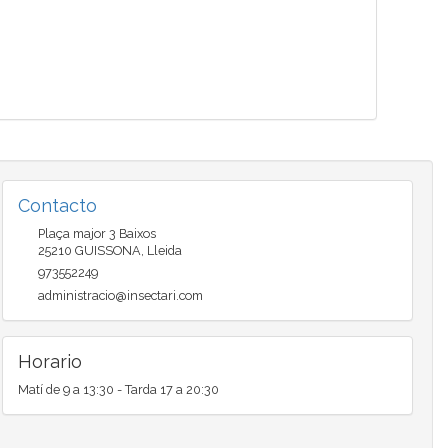
Contacto
Plaça major 3 Baixos
25210
GUISSONA
,
Lleida
973552249
administracio@insectari.com
Horario
Matí de 9 a 13:30 - Tarda 17 a 20:30