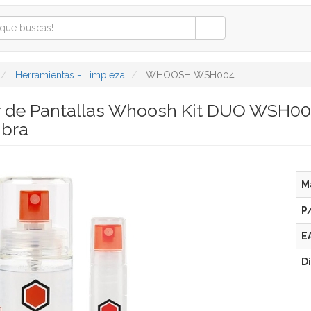
Herramientas - Limpieza
WHOOSH WSH004
r de Pantallas Whoosh Kit DUO WSH004
ibra
M
P
E
D