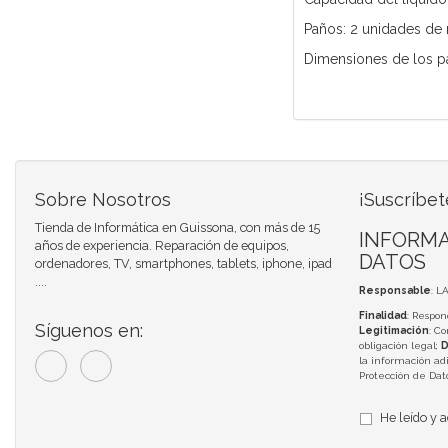
Paños: 2 unidades de 
Dimensiones de los pa
Sobre Nosotros
¡Suscríbet
Tienda de Informática en Guissona, con más de 15
INFORMA
años de experiencia. Reparación de equipos,
DATOS
ordenadores, TV, smartphones, tablets, iphone, ipad
....
Responsable
: L
Finalidad
: Respon
Síguenos en:
Legitimación
: C
obligación legal;
D
la información adi
Protección de Da
He leído y 