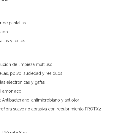
r de pantallas
nado
llas y lentes
lución de limpieza multiuso
ellas, polvo, suciedad y residuos
las electrónicas y gafas
ni amoníaco
Antibacteriano, antimicrobiano y antiolor
crofibra suave no abrasiva con recubrimiento PROTX2
: 100 ml + 8 ml