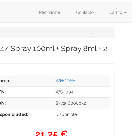
Identifícate
Contacto
Carrito
/ Spray 100ml + Spray 8ml + 2
arca:
WHOOSH
/N:
WSH004
AN:
837296000052
isponibilidad:
Disponible
21,25 €