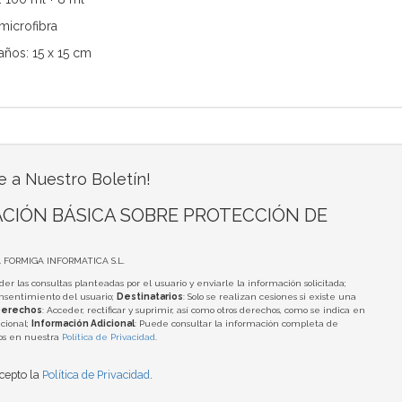
microfibra
ños: 15 x 15 cm
e a Nuestro Boletín!
CIÓN BÁSICA SOBRE PROTECCIÓN DE
A FORMIGA INFORMATICA S.L.
der las consultas planteadas por el usuario y enviarle la información solicitada;
onsentimiento del usuario;
Destinatarios
: Solo se realizan cesiones si existe una
erechos
: Acceder, rectificar y suprimir, así como otros derechos, como se indica en
cional;
Información Adicional
: Puede consultar la información completa de
tos en nuestra
Política de Privacidad
.
acepto la
Política de Privacidad
.